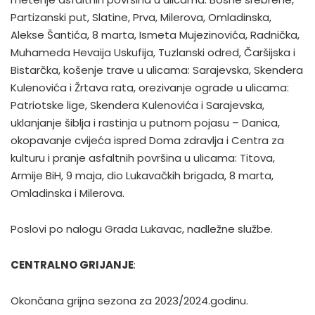
Partizanski put, Slatine, Prva, Milerova, Omladinska,
Alekse Šantića, 8 marta, Ismeta Mujezinovića, Radnička,
Muhameda Hevaija Uskufija, Tuzlanski odred, Čaršijska i
Bistarčka, košenje trave u ulicama: Sarajevska, Skendera
Kulenovića i Žrtava rata, orezivanje ograde u ulicama:
Patriotske lige, Skendera Kulenovića i Sarajevska,
uklanjanje šiblja i rastinja u putnom pojasu – Danica,
okopavanje cvijeća ispred Doma zdravlja i Centra za
kulturu i pranje asfaltnih površina u ulicama: Titova,
Armije BiH, 9 maja, dio Lukavačkih brigada, 8 marta,
Omladinska i Milerova.
Poslovi po nalogu Grada Lukavac, nadležne službe.
CENTRALNO GRIJANJE
:
Okončana grijna sezona za 2023/2024.godinu.