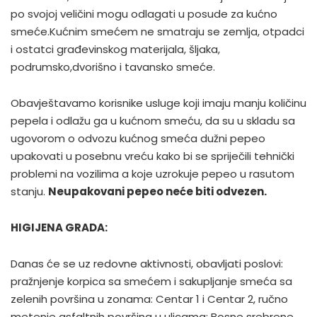
po svojoj veličini mogu odlagati u posude za kućno
smeće.Kućnim smećem ne smatraju se zemlja, otpadci
i ostatci građevinskog materijala, šljaka,
podrumsko,dvorišno i tavansko smeće.
Obavještavamo korisnike usluge koji imaju manju količinu
pepela i odlažu ga u kućnom smeću, da su u skladu sa
ugovorom o odvozu kućnog smeća dužni pepeo
upakovati u posebnu vreću kako bi se spriječili tehnički
problemi na vozilima a koje uzrokuje pepeo u rasutom
stanju.
Neupakovani pepeo neće biti odvezen.
HIGIJENA GRADA:
Danas će se uz redovne aktivnosti, obavljati poslovi:
pražnjenje korpica sa smećem i sakupljanje smeća sa
zelenih površina u zonama: Centar 1 i Centar 2, ručno
metenje asfaltnih površina u ulicama: Bosne srebrene,