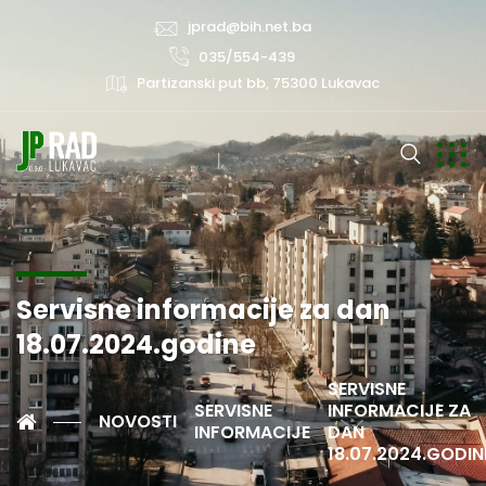
jprad@bih.net.ba
035/554-439
Partizanski put bb, 75300 Lukavac
Servisne informacije za dan
18.07.2024.godine
SERVISNE
SERVISNE
INFORMACIJE ZA
NOVOSTI
INFORMACIJE
DAN
18.07.2024.GODIN