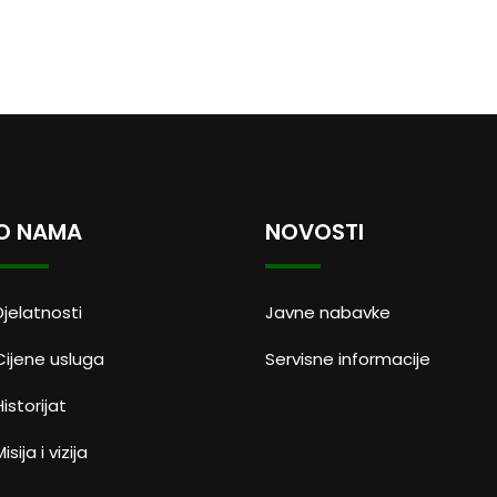
O NAMA
NOVOSTI
Djelatnosti
Javne nabavke
Cijene usluga
Servisne informacije
Historijat
isija i vizija