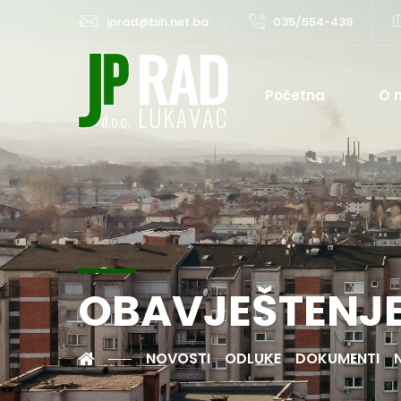
jprad@bih.net.ba
035/554-439
Početna
O 
OBAVJEŠTENJ
NOVOSTI
ODLUKE
DOKUMENTI