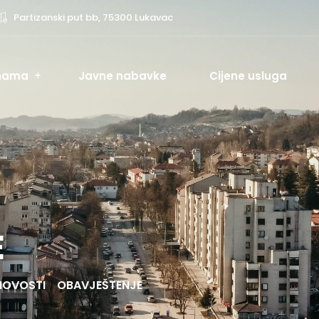
Partizanski put bb, 75300 Lukavac
nama
Javne nabavke
Cijene usluga
E
NOVOSTI
OBAVJEŠTENJE