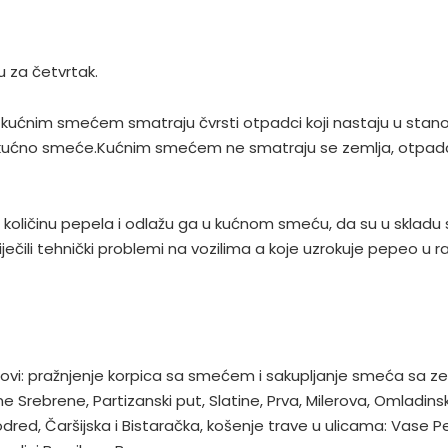
 za četvrtak.
 kućnim smećem smatraju čvrsti otpadci koji nastaju u stano
 kućno smeće.Kućnim smećem ne smatraju se zemlja, otpadci i
u količinu pepela i odlažu ga u kućnom smeću, da su u skla
ečili tehnički problemi na vozilima a koje uzrokuje pepeo u 
lovi: pražnjenje korpica sa smećem i sakupljanje smeća sa ze
 Srebrene, Partizanski put, Slatine, Prva, Milerova, Omladins
red, Čaršijska i Bistaračka, košenje trave u ulicama: Vase Pela