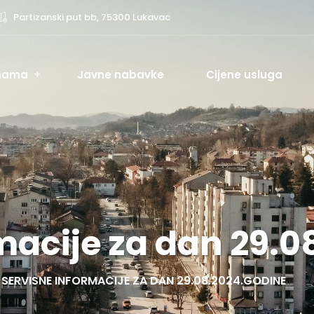
Partizanski put bb, 75300 Lukavac
nama
Javne nabavke
Cijene usluga
macije za dan 29.
SERVISNE INFORMACIJE ZA DAN 29.08.2024.GODINE