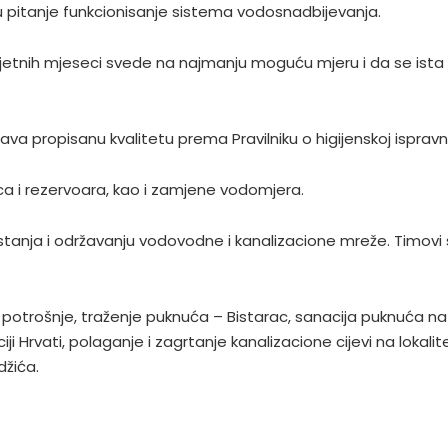
pitanje funkcionisanje sistema vodosnadbijevanja.
nih mjeseci svede na najmanju moguću mjeru i da se ista ne 
 propisanu kvalitetu prema Pravilniku o higijenskoj ispravn
ica i rezervoara, kao i zamjene vodomjera.
u stanja i održavanju vodovodne i kanalizacione mreže. Timov
za potrošnje, traženje puknuća – Bistarac, sanacija puknuća n
ji Hrvati, polaganje i zagrtanje kanalizacione cijevi na lokalit
džića.