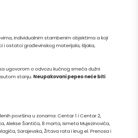
vima, individualnim stambenim objektima a koji
 ostatci građevinskog materijala, šljaka,
du sa ugovorom o odvozu kućnog smeća dužni
rasutom stanju.
Neupakovani pepeo neće biti
lenih površina u zonama: Centar 1 i Centar 2,
ka, Alekse Šantića, 8 marta, Ismeta Mujezinovića,
gića, Sarajevska, Žrtava rata i krug el. Prenosa i