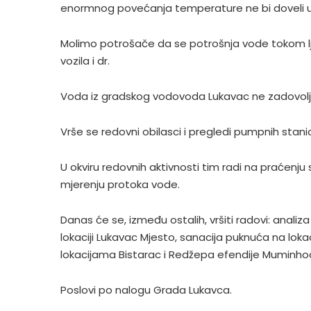
enormnog povećanja temperature ne bi doveli u 
Molimo potrošače da se potrošnja vode tokom ljet
vozila i dr.
Voda iz gradskog vodovoda Lukavac ne zadovoljava
Vrše se redovni obilasci i pregledi pumpnih stan
U okviru redovnih aktivnosti tim radi na praćenj
mjerenju protoka vode.
Danas će se, između ostalih, vršiti radovi: anali
lokaciji Lukavac Mjesto, sanacija puknuća na lokaci
lokacijama Bistarac i Redžepa efendije Muminho
Poslovi po nalogu Grada Lukavca.