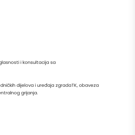
snosti i konsultacija sa
edničkih dijelova i uređaja zgradaTK, obaveza
ntralnog grijanja.