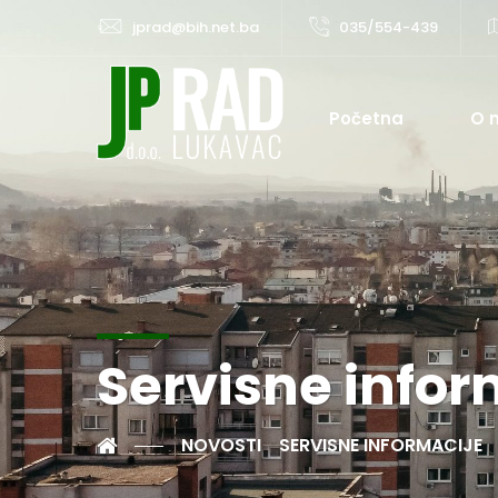
jprad@bih.net.ba
035/554-439
Početna
O 
Servisne infor
NOVOSTI
SERVISNE INFORMACIJE