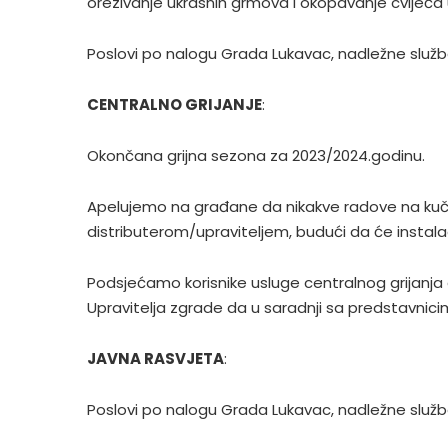
orezivanje ukrasnih grmova i okopavanje cvijeća u
Poslovi po nalogu Grada Lukavac, nadležne služb
CENTRALNO GRIJANJE
:
Okončana grijna sezona za 2023/2024.godinu.
Apelujemo na građane da nikakve radove na kučn
distributerom/upraviteljem, budući da će instalac
Podsjećamo korisnike usluge centralnog grijanja 
Upravitelja zgrade da u saradnji sa predstavnicim
JAVNA RASVJETA
:
Poslovi po nalogu Grada Lukavac, nadležne služb