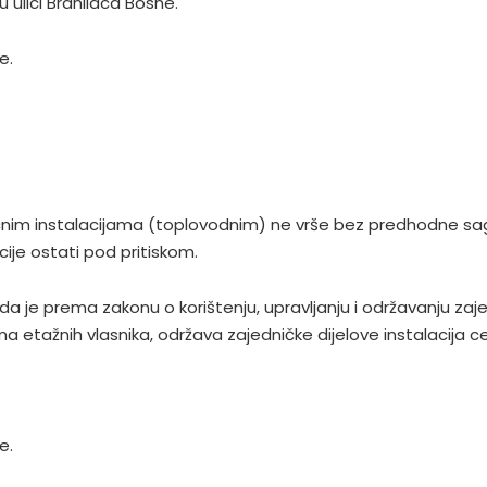
 ulici Branilaca Bosne.
e.
im instalacijama (toplovodnim) ne vrše bez predhodne sagla
ije ostati pod pritiskom.
da je prema zakonu o korištenju, upravljanju i održavanju zaj
a etažnih vlasnika, održava zajedničke dijelove instalacija ce
e.