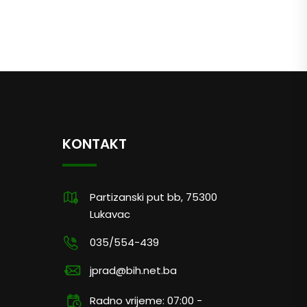
KONTAKT
Partizanski put bb, 75300
Lukavac
035/554-439
jprad@bih.net.ba
Radno vrijeme: 07:00 -