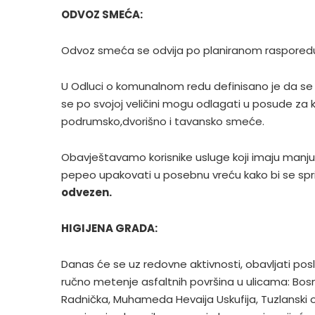
ODVOZ SMEĆA:
Odvoz smeća se odvija po planiranom rasporedu
U Odluci o komunalnom redu definisano je da se
se po svojoj veličini mogu odlagati u posude za
podrumsko,dvorišno i tavansko smeće.
Obavještavamo korisnike usluge koji imaju manj
pepeo upakovati u posebnu vreću kako bi se sprij
odvezen.
HIGIJENA GRADA:
Danas će se uz redovne aktivnosti, obavljati pos
ručno metenje asfaltnih površina u ulicama: Bosne
Radnička, Muhameda Hevaija Uskufija, Tuzlanski od