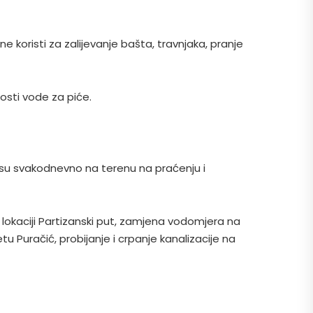
koristi za zalijevanje bašta, travnjaka, pranje
osti vode za piće.
i su svakodnevno na terenu na praćenju i
a lokaciji Partizanski put, zamjena vodomjera na
etu Puračić, probijanje i crpanje kanalizacije na