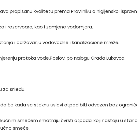
 propisanu kvalitetu prema Pravilniku o higijenskoj ispravn
ica i rezervoara, kao i zamjene vodomjera.
 stanja i održavanju vodovodne i kanalizacione mreže.
mjerenju protoka vode.Poslovi po nalogu Grada Lukavca.
za srijedu.
da će kada se steknu uslovi otpad biti odvezen bez ograničen
 kućnim smećem smatraju čvrsti otpadci koji nastaju u stano
 kućno smeće.