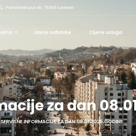
Partizanski put bb, 75300 Lukavac
nama
Javne nabavke
Cijene usluga
macije za dan 08.0
SERVISNE INFORMACIJE ZA DAN 08.01.2025.GODINE