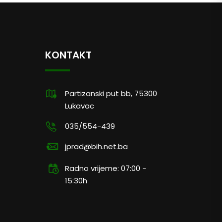
KONTAKT
Partizanski put bb, 75300
Lukavac
035/554-439
jprad@bih.net.ba
Radno vrijeme: 07:00 -
15:30h