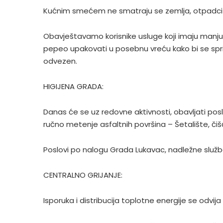
Kućnim smećem ne smatraju se zemlja, otpadci i
Obavještavamo korisnike usluge koji imaju manj
pepeo upakovati u posebnu vreću kako bi se spri
odvezen.
HIGIJENA GRADA:
Danas će se uz redovne aktivnosti, obavljati pos
ručno metenje asfaltnih površina – Šetalište, čišć
Poslovi po nalogu Grada Lukavac, nadležne služb
CENTRALNO GRIJANJE:
Isporuka i distribucija toplotne energije se odvij