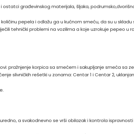
 ostatci građevinskog materijala, šljaka, podrumsko,dvorišn
u količinu pepela i odlažu ga u kućnom smeću, da su u skla
ječili tehnički problemi na vozilima a koje uzrokuje pepeo u
lovi: pražnjenje korpica sa smećem i sakupljanje smeća sa ze
enje slivničkih rešetki u zonama: Centar 1 i Centar 2, uklanjan
e.
a uredno, a svakodnevno se vrši obilazak i kontrola ispravnost