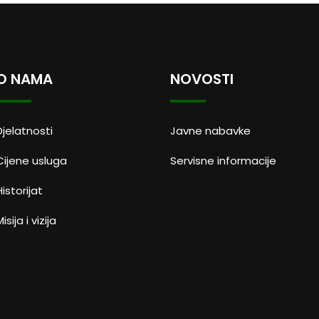
O NAMA
NOVOSTI
Djelatnosti
Javne nabavke
Cijene usluga
Servisne informacije
Historijat
isija i vizija