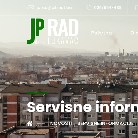
jprad@bih.net.ba
035/554-439
Početna
O 
Servisne infor
NOVOSTI
SERVISNE INFORMACIJE