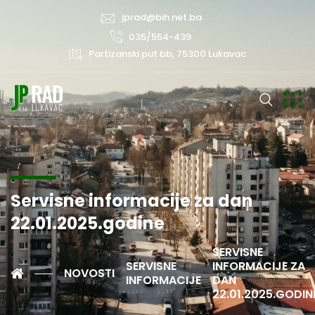
jprad@bih.net.ba
035/554-439
Partizanski put bb, 75300 Lukavac
Servisne informacije za dan
22.01.2025.godine
SERVISNE
SERVISNE
INFORMACIJE ZA
NOVOSTI
INFORMACIJE
DAN
22.01.2025.GODIN