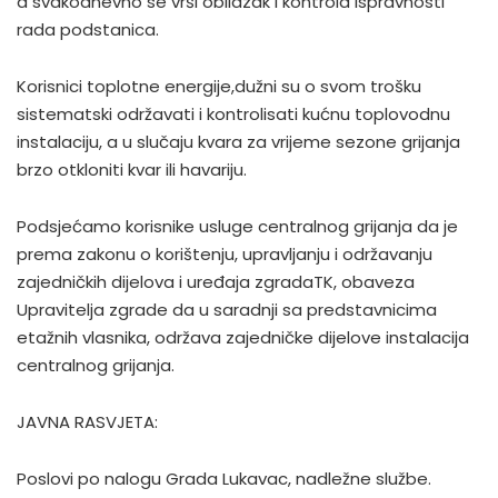
a svakodnevno se vrši obilazak i kontrola ispravnosti
rada podstanica.
Korisnici toplotne energije,dužni su o svom trošku
sistematski održavati i kontrolisati kućnu toplovodnu
instalaciju, a u slučaju kvara za vrijeme sezone grijanja
brzo otkloniti kvar ili havariju.
Podsjećamo korisnike usluge centralnog grijanja da je
prema zakonu o korištenju, upravljanju i održavanju
zajedničkih dijelova i uređaja zgradaTK, obaveza
Upravitelja zgrade da u saradnji sa predstavnicima
etažnih vlasnika, održava zajedničke dijelove instalacija
centralnog grijanja.
JAVNA RASVJETA:
Poslovi po nalogu Grada Lukavac, nadležne službe.