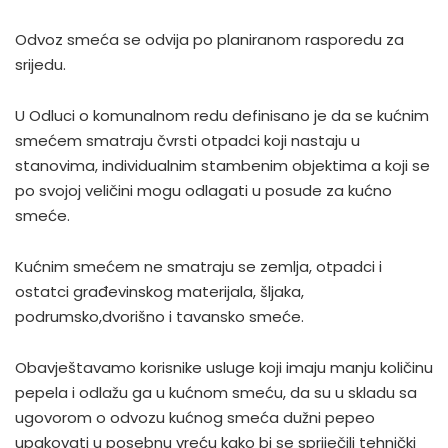
Odvoz smeća se odvija po planiranom rasporedu za
srijedu.
U Odluci o komunalnom redu definisano je da se kućnim
smećem smatraju čvrsti otpadci koji nastaju u
stanovima, individualnim stambenim objektima a koji se
po svojoj veličini mogu odlagati u posude za kućno
smeće.
Kućnim smećem ne smatraju se zemlja, otpadci i
ostatci građevinskog materijala, šljaka,
podrumsko,dvorišno i tavansko smeće.
Obavještavamo korisnike usluge koji imaju manju količinu
pepela i odlažu ga u kućnom smeću, da su u skladu sa
ugovorom o odvozu kućnog smeća dužni pepeo
upakovati u posebnu vreću kako bi se spriječili tehnički