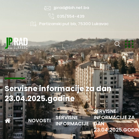
jprad@bih.net.ba
035/554-439
Partizanski put bb, 75300 Lukavac
Servisne informacije za dan
23.04.2025.godine
SERVISNE
SERVISNE
INFORMACIJE ZA
NOVOSTI
INFORMACIJE
DAN
23.04.2025.GODI