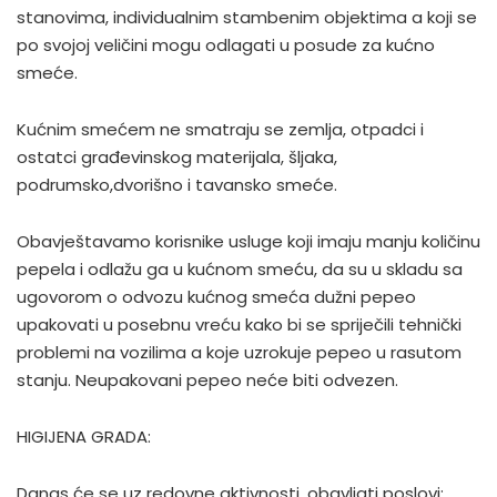
stanovima, individualnim stambenim objektima a koji se
po svojoj veličini mogu odlagati u posude za kućno
smeće.
Kućnim smećem ne smatraju se zemlja, otpadci i
ostatci građevinskog materijala, šljaka,
podrumsko,dvorišno i tavansko smeće.
Obavještavamo korisnike usluge koji imaju manju količinu
pepela i odlažu ga u kućnom smeću, da su u skladu sa
ugovorom o odvozu kućnog smeća dužni pepeo
upakovati u posebnu vreću kako bi se spriječili tehnički
problemi na vozilima a koje uzrokuje pepeo u rasutom
stanju. Neupakovani pepeo neće biti odvezen.
HIGIJENA GRADA:
Danas će se uz redovne aktivnosti, obavljati poslovi: