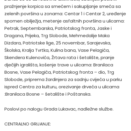
pražnjenje korpica sa smećem i sakupljanje smeća sa
zelenih površina u zonama: Centar 1 i Centar 2, uređenje
spomen obilježja, metenje asfaltnih površina u ulicama:
Petrak, Septembarska, Patriotskog fronta, Jaske i
Dragana, Prijeka, Trg Slobode, Mehmedalije Maka
Dizdara, Patriotske lige, 25 novembar, Sarajevska,
Školska, Kralja Tvrtka, Kulina bana, Vase Pelagića,
Skendera Kulenovića, Žrtava rata i šetalište, pranje
dječijih igrališta, košenje trave u ulicama: Branilaca
Bosne, Vase Pelagića, Patriotskog fronta – dio, Trg
Slobode, priprema žardinjera za sadnju cvijeća u parku
ispred Centra za kulturu, orezivanje drveća u ulicama
:Branilaca Bosne – šetalište i Poštanska.
Poslovi po nalogu Grada Lukavac, nadležne službe.
CENTRALNO GRIJANJE: