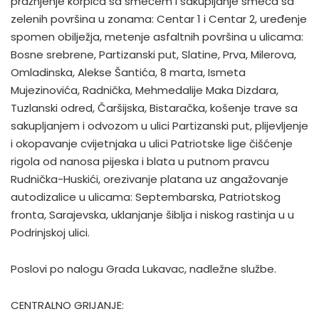
pražnjenje korpica sa smećem i sakupljanje smeća sa
zelenih površina u zonama: Centar 1 i Centar 2, uređenje
spomen obilježja, metenje asfaltnih površina u ulicama:
Bosne srebrene, Partizanski put, Slatine, Prva, Milerova,
Omladinska, Alekse Šantića, 8 marta, Ismeta
Mujezinovića, Radnička, Mehmedalije Maka Dizdara,
Tuzlanski odred, Čaršijska, Bistaračka, košenje trave sa
sakupljanjem i odvozom u ulici Partizanski put, plijevljenje
i okopavanje cvijetnjaka u ulici Patriotske lige čišćenje
rigola od nanosa pijeska i blata u putnom pravcu
Rudnička-Huskići, orezivanje platana uz angažovanje
autodizalice u ulicama: Septembarska, Patriotskog
fronta, Sarajevska, uklanjanje šiblja i niskog rastinja u u
Podrinjskoj ulici.
Poslovi po nalogu Grada Lukavac, nadležne službe.
CENTRALNO GRIJANJE: