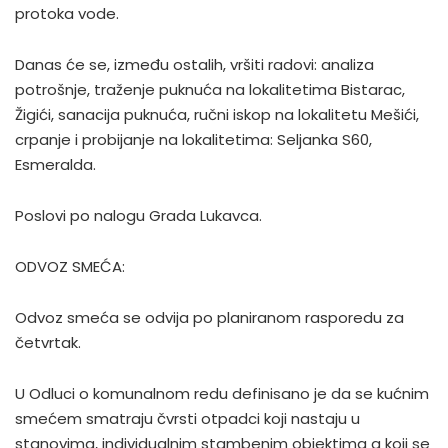
protoka vode.
Danas će se, između ostalih, vršiti radovi: analiza
potrošnje, traženje puknuća na lokalitetima Bistarac,
Žigići, sanacija puknuća, ručni iskop na lokalitetu Mešići,
crpanje i probijanje na lokalitetima: Seljanka S60,
Esmeralda.
Poslovi po nalogu Grada Lukavca.
ODVOZ SMEĆA:
Odvoz smeća se odvija po planiranom rasporedu za
četvrtak.
U Odluci o komunalnom redu definisano je da se kućnim
smećem smatraju čvrsti otpadci koji nastaju u
stanovima, individualnim stambenim objektima a koji se