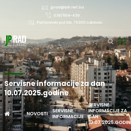
jprad@bih.net.ba
035/554-439
Partizanski put bb, 75300 Lukavac
Servisne informacije za dan
10.07.2025.godine
SERVISNE
SERVISNE
INFORMACIJE ZA
NOVOSTI
INFORMACIJE
DAN
10.07.2025.GODIN