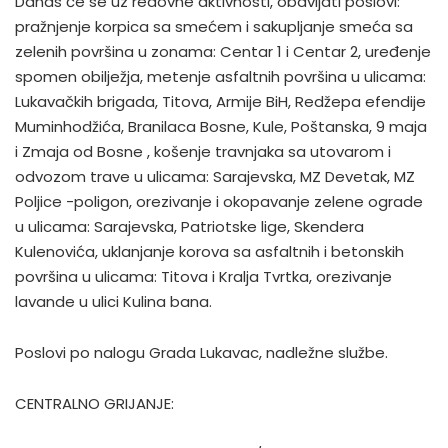
Danas će se uz redovne aktivnosti, obavljati poslovi:
pražnjenje korpica sa smećem i sakupljanje smeća sa
zelenih površina u zonama: Centar 1 i Centar 2, uređenje
spomen obilježja, metenje asfaltnih površina u ulicama:
Lukavačkih brigada, Titova, Armije BiH, Redžepa efendije
Muminhodžića, Branilaca Bosne, Kule, Poštanska, 9 maja
i Zmaja od Bosne , košenje travnjaka sa utovarom i
odvozom trave u ulicama: Sarajevska, MZ Devetak, MZ
Poljice -poligon, orezivanje i okopavanje zelene ograde
u ulicama: Sarajevska, Patriotske lige, Skendera
Kulenovića, uklanjanje korova sa asfaltnih i betonskih
površina u ulicama: Titova i Kralja Tvrtka, orezivanje
lavande u ulici Kulina bana.
Poslovi po nalogu Grada Lukavac, nadležne službe.
CENTRALNO GRIJANJE: