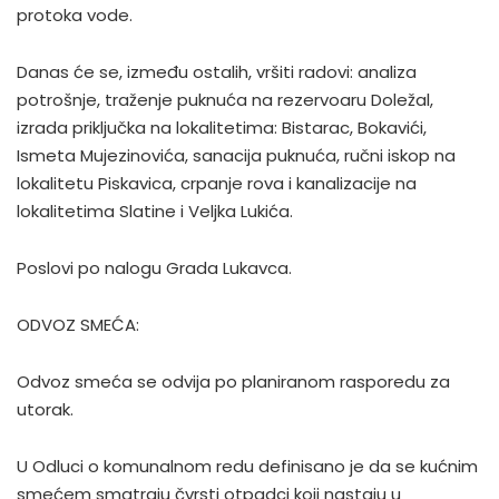
protoka vode.
Danas će se, između ostalih, vršiti radovi: analiza
potrošnje, traženje puknuća na rezervoaru Doležal,
izrada priključka na lokalitetima: Bistarac, Bokavići,
Ismeta Mujezinovića, sanacija puknuća, ručni iskop na
lokalitetu Piskavica, crpanje rova i kanalizacije na
lokalitetima Slatine i Veljka Lukića.
Poslovi po nalogu Grada Lukavca.
ODVOZ SMEĆA:
Odvoz smeća se odvija po planiranom rasporedu za
utorak.
U Odluci o komunalnom redu definisano je da se kućnim
smećem smatraju čvrsti otpadci koji nastaju u