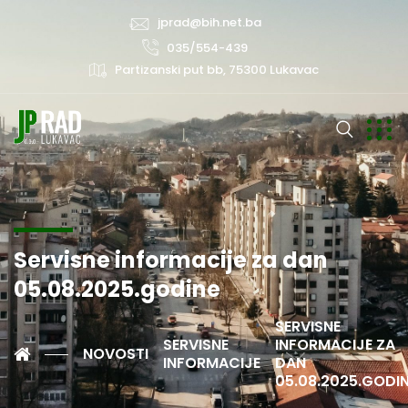
jprad@bih.net.ba
035/554-439
Partizanski put bb, 75300 Lukavac
Servisne informacije za dan
05.08.2025.godine
SERVISNE
SERVISNE
INFORMACIJE ZA
NOVOSTI
INFORMACIJE
DAN
05.08.2025.GODI