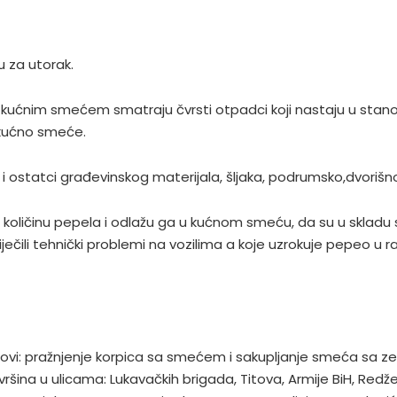
 za utorak.
 kućnim smećem smatraju čvrsti otpadci koji nastaju u stano
 kućno smeće.
 ostatci građevinskog materijala, šljaka, podrumsko,dvorišn
u količinu pepela i odlažu ga u kućnom smeću, da su u skla
ječili tehnički problemi na vozilima a koje uzrokuje pepeo u
lovi: pražnjenje korpica sa smećem i sakupljanje smeća sa ze
ršina u ulicama: Lukavačkih brigada, Titova, Armije BiH, Red