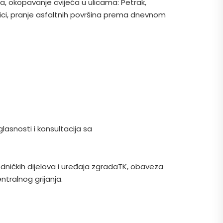
a, okopavanje cvijeća u ulicama: Petrak,
ulici, pranje asfaltnih površina prema dnevnom
snosti i konsultacija sa
edničkih dijelova i uređaja zgradaTK, obaveza
ntralnog grijanja.