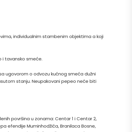
vima, individualnim stambenim objektima a koji
o i tavansko smeće.
du sa ugovorom o odvozu kućnog smeća dužni
 rasutom stanju. Neupakovani pepeo neće biti
lenih površina u zonama: Centar 1 i Centar 2,
žepa efendije Muminhodžića, Branilaca Bosne,