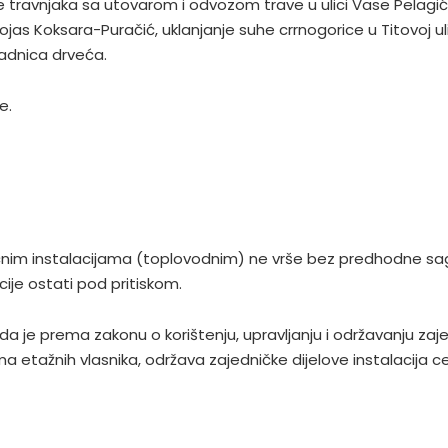
 travnjaka sa utovarom i odvozom trave u ulici Vase Pelagić
pojas Koksara-Puračić, uklanjanje suhe crrnogorice u Titovoj 
adnica drveća.
e.
im instalacijama (toplovodnim) ne vrše bez predhodne sagla
ije ostati pod pritiskom.
da je prema zakonu o korištenju, upravljanju i održavanju zaj
a etažnih vlasnika, održava zajedničke dijelove instalacija ce