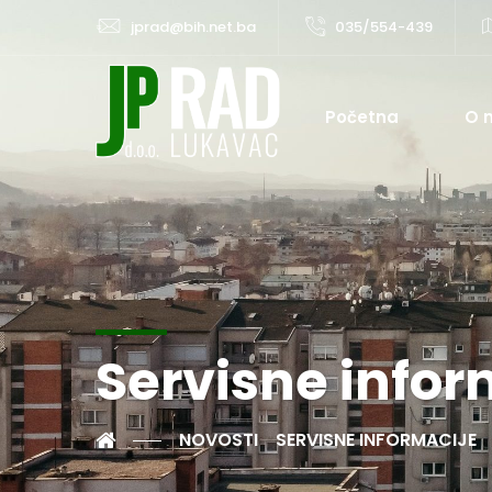
jprad@bih.net.ba
035/554-439
Početna
O 
Servisne infor
NOVOSTI
SERVISNE INFORMACIJE