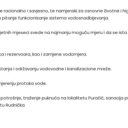
racionalno i savjesno, te namjenski za osnovne životne i h
pitanje funkcionisanje sistema vodosnadbijevanja.
nih mjeseci svede na najmanju moguću mjeru i da se ista ne 
ica i rezervoara, kao i zamjene vodomjera.
 stanja i održavanju vodovodne i kanalizacione mreže.
mjerenju protoka vode.
a potrošnje, traženje puknuća na lokalitetu Puračić, sanacija p
etu Rudnička.