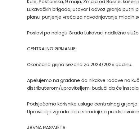
Kule, Poštanska, 9 maja, Zmaja od Bosne, košenje
Lukavačkih brigada, utovar i odvoz granja putni 
planu, punjenje vreća za navodnjavanje mladih s
Poslovi po nalogu Grada Lukavac, nadležne služb
CENTRALNO GRIJANJE:
Okončana grijna sezona za 2024/2025.godinu.
Apelujemo na građane da nikakve radove na kučn
distributerom/upraviteljem, budući da će instalac
Podsjećamo korisnike usluge centralnog grijanja 
Upravitelja zgrade da u saradnji sa predstavnicim
JAVNA RASVJETA: