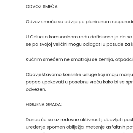
ODVOZ SMEĆA:
Odvoz smeća se odvija po planiranom rasporedu
U Odluci o komunalnom redu definisano je da se
se po svojoj veličini mogu odlagati u posude za
Kućnim smećem ne smatraju se zemlja, otpadci i
Obavještavamo korisnike usluge koji imaju manj
pepeo upakovati u posebnu vreću kako bi se spri
odvezen.
HIGIJENA GRADA:
Danas će se uz redovne aktivnosti, obavljati pos
uređenje spomen obilježja, metenje asfaltnih pov