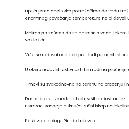
Upućujemo apel svim potrošačima da vodu troše 
enormnog povećanja tempereture ne bi doveli u 
Molimo potrošače da se potrošnja vode tokom ljet
vozila i dr.
Vrše se redovni obilasci i pregledi pumpnih stan
U okviru redovnih aktivnosti tim radi na praćenju
Timovi su svakodnevno na terenu na praćenju i 
Danas će se, između ostalih, vršiti radovi: analiz
Bistarac, sanacija puknuća, ručni iskop na lokalit
Poslovi po nalogu Grada Lukavca.