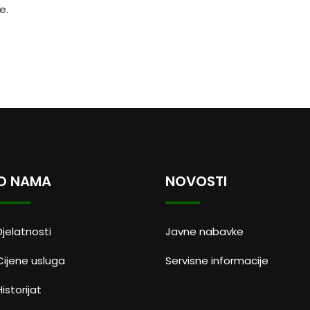
e.
O NAMA
NOVOSTI
Djelatnosti
Javne nabavke
Cijene usluga
Servisne informacije
Historijat