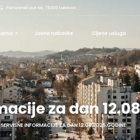
Partizanski put bb, 75300 Lukavac
nama
Javne nabavke
Cijene usluga
macije za dan 12.0
SERVISNE INFORMACIJE ZA DAN 12.08.2025.GODINE