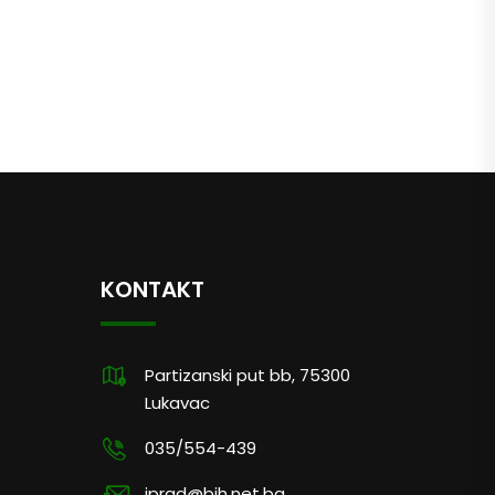
KONTAKT
Partizanski put bb, 75300
Lukavac
035/554-439
jprad@bih.net.ba