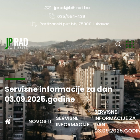
jprad@bih.net.ba
035/554-439
Partizanski put bb, 75300 Lukavac
Servisne informacije za dan
03.09.2025.godine
SERVISNE
SERVISNE
INFORMACIJE ZA
NOVOSTI
INFORMACIJE
DAN
03.09.2025.GODI