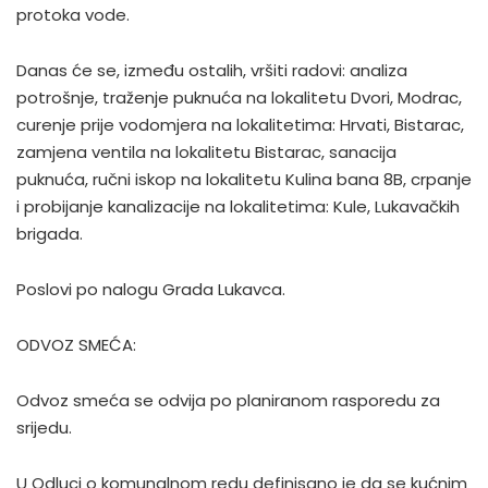
protoka vode.
Danas će se, između ostalih, vršiti radovi: analiza
potrošnje, traženje puknuća na lokalitetu Dvori, Modrac,
curenje prije vodomjera na lokalitetima: Hrvati, Bistarac,
zamjena ventila na lokalitetu Bistarac, sanacija
puknuća, ručni iskop na lokalitetu Kulina bana 8B, crpanje
i probijanje kanalizacije na lokalitetima: Kule, Lukavačkih
brigada.
Poslovi po nalogu Grada Lukavca.
ODVOZ SMEĆA:
Odvoz smeća se odvija po planiranom rasporedu za
srijedu.
U Odluci o komunalnom redu definisano je da se kućnim