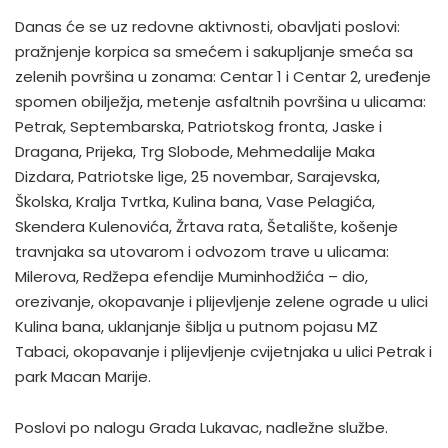
Danas će se uz redovne aktivnosti, obavljati poslovi:
pražnjenje korpica sa smećem i sakupljanje smeća sa
zelenih površina u zonama: Centar 1 i Centar 2, uređenje
spomen obilježja, metenje asfaltnih površina u ulicama:
Petrak, Septembarska, Patriotskog fronta, Jaske i
Dragana, Prijeka, Trg Slobode, Mehmedalije Maka
Dizdara, Patriotske lige, 25 novembar, Sarajevska,
Školska, Kralja Tvrtka, Kulina bana, Vase Pelagića,
Skendera Kulenovića, Žrtava rata, Šetalište, košenje
travnjaka sa utovarom i odvozom trave u ulicama:
Milerova, Redžepa efendije Muminhodžića – dio,
orezivanje, okopavanje i plijevljenje zelene ograde u ulici
Kulina bana, uklanjanje šiblja u putnom pojasu MZ
Tabaci, okopavanje i plijevljenje cvijetnjaka u ulici Petrak i
park Macan Marije.
Poslovi po nalogu Grada Lukavac, nadležne službe.