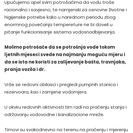
Upućujemo apel svim potrošačima da vodu troše
racionalno i savjesno, te namjenski za osnovne životne i
higijenske potrebe kako u narednom periodu zbog
enormnog povećanja tempereture ne bi doveli u
pitanje funkcionisanje sistema vodosnadbijevanja.
Molimo potrošače da se potrošnja vode tokom
ljetnih mjeseci svede na najmanju moguću mjeru i
da se ista ne koristi za zalijevanje bašta, travnjaka,
pranja vozila i dr.
Vrše se redovni obilasci i pregledi pumpnih stanica i
rezervoara, kao i zamjene vodomjera.
U okviru redovnih aktivnosti tim radi na praćenju stanja i
održavanju vodovodne i kanalizacione mreže.
Timovi su svakodnevno na terenu na praćenju i mjerenju