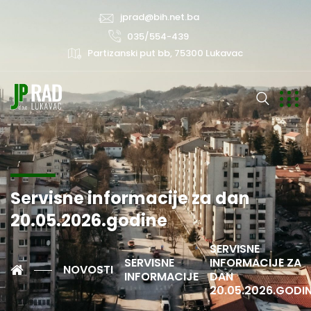
jprad@bih.net.ba
035/554-439
Partizanski put bb, 75300 Lukavac
Servisne informacije za dan
20.05.2026.godine
SERVISNE
SERVISNE
INFORMACIJE ZA
NOVOSTI
INFORMACIJE
DAN
20.05.2026.GODI