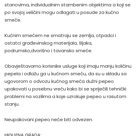
stanovima, individualnim stambenim objektima a koji se
po svojoj veličini mogu odlagati u posude za kućno
smeće.
Kućnim smećem ne smatraju se zemlja, otpadci i
ostatci građevinskog materijala, šljaka,
podrumsko,dvorišno i tavansko smeće.
Obavještavamo korisnike usluge koji imaju manju količinu
pepela i odlažu ga u kućnom smeću, da su u skladu sa
ugovorom o odvozu kućnog smeća dužni pepeo
upakovati u posebnu vreću kako bi se spriječili tehnički
problemi na vozilima a koje uzrokuje pepeo u rasutom
stanju.
Neupakovani pepeo neće biti odvezen.
HIGIJENA GRADA: