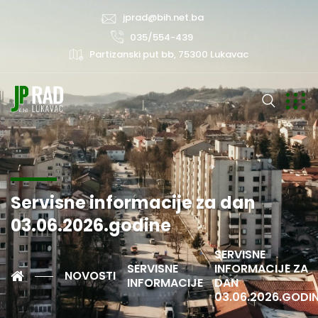
jprad@bih.net.ba
035/554-439
Partizanski put bb, 75300 Lukavac
Servisne informacije za dan
03.06.2026.godine
SERVISNE
SERVISNE
INFORMACIJE ZA
NOVOSTI
INFORMACIJE
DAN
03.06.2026.GODI