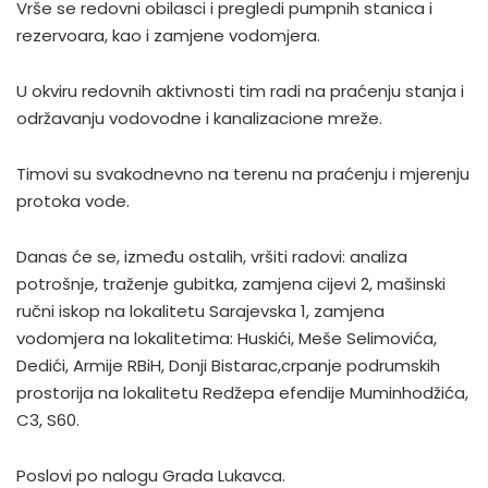
Vrše se redovni obilasci i pregledi pumpnih stanica i
rezervoara, kao i zamjene vodomjera.
U okviru redovnih aktivnosti tim radi na praćenju stanja i
održavanju vodovodne i kanalizacione mreže.
Timovi su svakodnevno na terenu na praćenju i mjerenju
protoka vode.
Danas će se, između ostalih, vršiti radovi: analiza
potrošnje, traženje gubitka, zamjena cijevi 2, mašinski
ručni iskop na lokalitetu Sarajevska 1, zamjena
vodomjera na lokalitetima: Huskići, Meše Selimovića,
Dedići, Armije RBiH, Donji Bistarac,crpanje podrumskih
prostorija na lokalitetu Redžepa efendije Muminhodžića,
C3, S60.
Poslovi po nalogu Grada Lukavca.