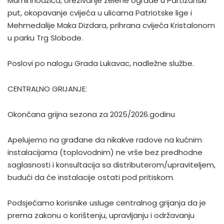
Muminhodžića, orezivanje zelene ograde u Partizanski
put, okopavanje cvijeća u ulicama Patriotske lige i
Mehmedalije Maka Dizdara, prihrana cvijeća Kristalonom
u parku Trg Slobode.
Poslovi po nalogu Grada Lukavac, nadležne službe.
CENTRALNO GRIJANJE:
Okončana grijna sezona za 2025/2026.godinu
Apelujemo na građane da nikakve radove na kućnim
instalacijama (toplovodnim) ne vrše bez predhodne
saglasnosti i konsultacija sa distributerom/upraviteljem,
budući da će instalacije ostati pod pritiskom.
Podsjećamo korisnike usluge centralnog grijanja da je
prema zakonu o korištenju, upravljanju i održavanju