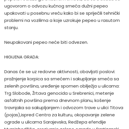
ugovorom o odvozu kućnog smeća dužni pepeo
upakovati u posebnu vreću kako bi se spriječili tehnički
problemi na vozilima a koje uzrokuje pepeo u rasutom
stanju.
Neupakovani pepeo neće biti odvezen.
HIGIJENA GRADA:
Danas će se uz redovne aktivnosti, obavljati poslovi:
pražnjenje korpica sa smećem i sakupljanje smeća sa
zelenih površina, uređenje spomen obilježja u ulicama:
Trg Slobode, Žrtava genocida u Srebrenici, metenje
asfaltnih površina prema dnevnom planu, košenje
travnjaka sa sakupljanjem i odvozom trave u ulici Titova
(pojas),ispred Centra za kulturu, okopavanje zelene
ograde u ulicama Sarajevska, Redžepa efendije