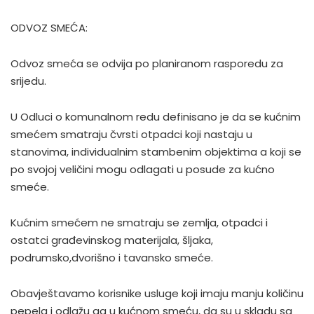
ODVOZ SMEĆA:
Odvoz smeća se odvija po planiranom rasporedu za
srijedu.
U Odluci o komunalnom redu definisano je da se kućnim
smećem smatraju čvrsti otpadci koji nastaju u
stanovima, individualnim stambenim objektima a koji se
po svojoj veličini mogu odlagati u posude za kućno
smeće.
Kućnim smećem ne smatraju se zemlja, otpadci i
ostatci građevinskog materijala, šljaka,
podrumsko,dvorišno i tavansko smeće.
Obavještavamo korisnike usluge koji imaju manju količinu
pepela i odlažu ga u kućnom smeću, da su u skladu sa