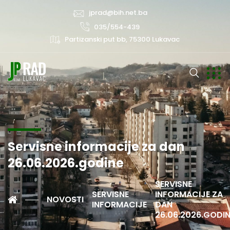
jprad@bih.net.ba
035/554-439
Partizanski put bb, 75300 Lukavac
Servisne informacije za dan
26.06.2026.godine
SERVISNE
SERVISNE
INFORMACIJE ZA
NOVOSTI
INFORMACIJE
DAN
26.06.2026.GODIN