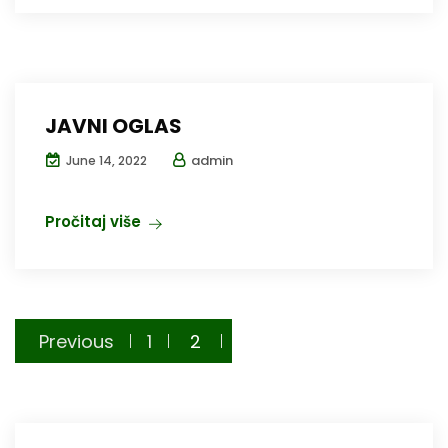
JAVNI OGLAS
admin
June 14, 2022
Pročitaj više
Posts
Previous
1
2
pagination