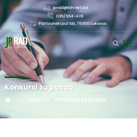
jprad@bih.net.ba
035/554-439
Partizanski put bb, 75300 Lukavac
Konkursi za posao
NOVOSTI
KONKURSI ZA POSAO