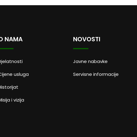
O NAMA
NOVOSTI
Djelatnosti
Javne nabavke
Cijene usluga
Servisne informacije
Historijat
isija i vizija