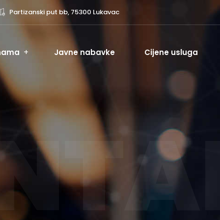
Partizanski put bb, 75300 Lukavac
nama
Javne nabavke
Cijene usluga
NTA