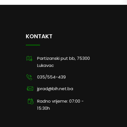
KONTAKT
Partizanski put bb, 75300
Lukavac
035/554-439
jprad@bih.net.ba
Radno vrijeme: 07:00 -
15:30h