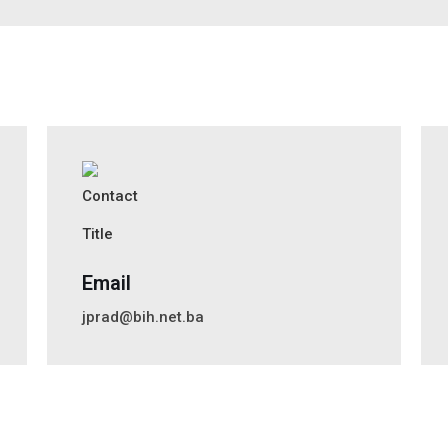
Email
jprad@bih.net.ba