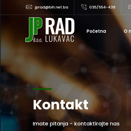
jprad@bih.net.ba
035/554-439
Početna
O 
KO
Kontakt
Imate pitanja - kontaktirajte nas