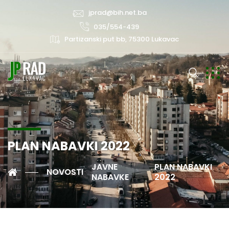
jprad@bih.net.ba
035/554-439
Partizanski put bb, 75300 Lukavac
PLAN NABAVKI 2022
JAVNE
PLAN NABAVKI
NOVOSTI
NABAVKE
2022