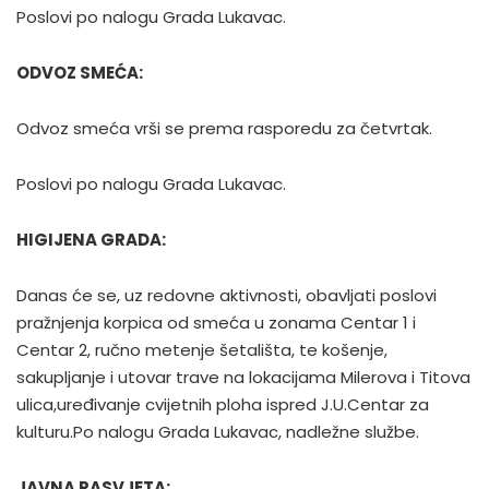
Poslovi po nalogu Grada Lukavac.
ODVOZ SMEĆA:
Odvoz smeća vrši se prema rasporedu za četvrtak.
Poslovi po nalogu Grada Lukavac.
HIGIJENA GRADA:
Danas će se, uz redovne aktivnosti, obavljati poslovi
pražnjenja korpica od smeća u zonama Centar 1 i
Centar 2, ručno metenje šetališta, te košenje,
sakupljanje i utovar trave na lokacijama Milerova i Titova
ulica,uređivanje cvijetnih ploha ispred J.U.Centar za
kulturu.Po nalogu Grada Lukavac, nadležne službe.
JAVNA RASVJETA: