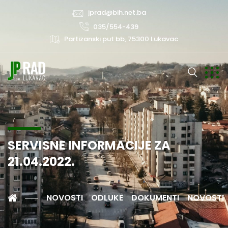
jprad@bih.net.ba
035/554-439
Partizanski put bb, 75300 Lukavac
SERVISNE INFORMACIJE ZA
21.04.2022.
NOVOSTI
ODLUKE
DOKUMENTI
NOVOSTI