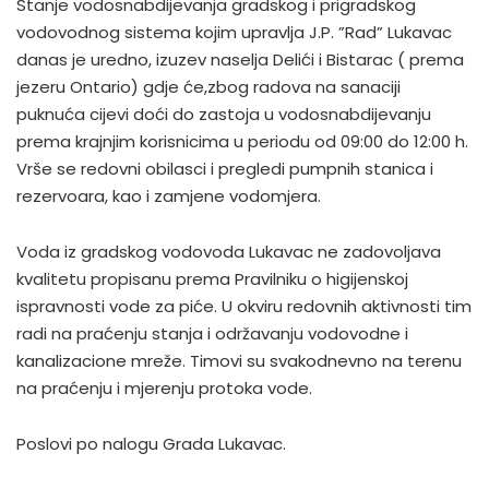
Stanje vodosnabdijevanja gradskog i prigradskog
vodovodnog sistema kojim upravlja J.P. ”Rad” Lukavac
danas je uredno, izuzev naselja Delići i Bistarac ( prema
jezeru Ontario) gdje će,zbog radova na sanaciji
puknuća cijevi doći do zastoja u vodosnabdijevanju
prema krajnjim korisnicima u periodu od 09:00 do 12:00 h.
Vrše se redovni obilasci i pregledi pumpnih stanica i
rezervoara, kao i zamjene vodomjera.
Voda iz gradskog vodovoda Lukavac ne zadovoljava
kvalitetu propisanu prema Pravilniku o higijenskoj
ispravnosti vode za piće. U okviru redovnih aktivnosti tim
radi na praćenju stanja i održavanju vodovodne i
kanalizacione mreže. Timovi su svakodnevno na terenu
na praćenju i mjerenju protoka vode.
Poslovi po nalogu Grada Lukavac.