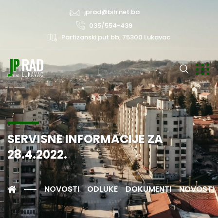
jprad@bih.net.ba
035/554-439
Partizanski put bb, 75300 Lukavac
SERVISNE INFORMACIJE ZA
28.4.2022.
NOVOSTI
ODLUKE
DOKUMENTI
NOVOSTI