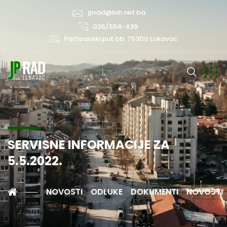
jprad@bih.net.ba
035/554-439
Partizanski put bb, 75300 Lukavac
SERVISNE INFORMACIJE ZA
5.5.2022.
NOVOSTI
ODLUKE
DOKUMENTI
NOVOSTI