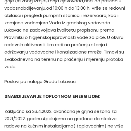
gdje će,zbog izmještanja cjevovoda,doći do prekida u
vodosnabdijevanju,od 10:00 h do 13:00 h. Vrše se redovni
obilasci i pregledi pumpnih stanica i rezervoara, kao i
zamjene vodomjera.Voda iz gradskog vodovoda
Lukavac ne zadovoljava kvalitetu propisanu prema
Pravilniku o higijenskoj ispravnosti vode za piće. U okviru
redovnih aktivnosti tim radi na praćenju stanja i
održavanju vodovodne i kanalizacione mreže. Timovi su
svakodnevno na terenu na praćenju i mjerenju protoka
vode.
Poslovi po nalogu Grada Lukavac.
SNABDIJEVANJE TOPLOTNOM ENERGIJOM:
Zaključno sa 26.4.2022. okončana je grijna sezona za
2021/2022. godinu.Apelujemo na građane da nikakve
radove na kućnim instalacijama( toplovodnim) ne vrše