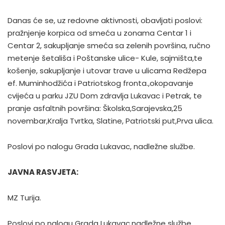
Danas će se, uz redovne aktivnosti, obavljati poslovi:
pražnjenje korpica od smeća u zonama Centar 1 i
Centar 2, sakupljanje smeća sa zelenih površina, ručno
metenje šetališa i Poštanske ulice- Kule, sajmišta,te
košenje, sakupljanje i utovar trave u ulicama Redžepa
ef. Muminhodžića i Patriotskog fronta.,okopavanje
cvijeća u parku JZU Dom zdravlja Lukavac i Petrak, te
pranje asfaltnih površina: Školska,Sarajevska,25
novembar,Kralja Tvrtka, Slatine, Patriotski put,Prva ulica.
Poslovi po nalogu Grada Lukavac, nadležne službe.
JAVNA RASVJETA:
MZ Turija.
Poslovi po nalogu Grada Lukavac,nadležne službe.