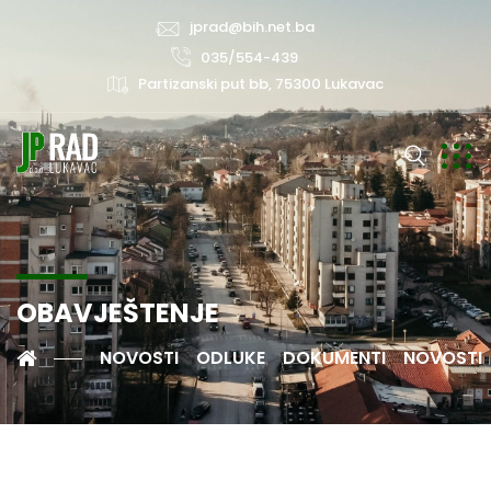
jprad@bih.net.ba
035/554-439
Partizanski put bb, 75300 Lukavac
OBAVJEŠTENJE
NOVOSTI
ODLUKE
DOKUMENTI
NOVOSTI