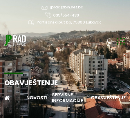
jprad@bih.net.ba
035/554-439
Partizanski put bb, 75300 Lukavac
OBAVJEŠTENJE
SERVISNE
NOVOSTI
OBAVJEŠTENJE
INFORMACIJE