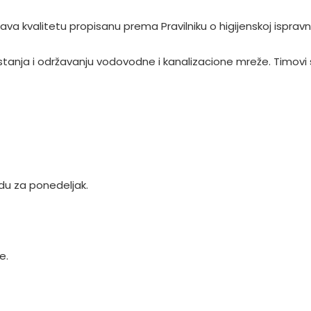
 kvalitetu propisanu prema Pravilniku o higijenskoj ispravn
u stanja i održavanju vodovodne i kanalizacione mreže. Timov
u za ponedeljak.
e.