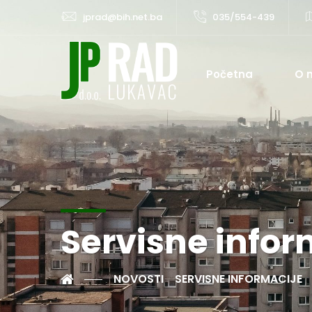
jprad@bih.net.ba
035/554-439
Početna
O 
Servisne infor
NOVOSTI
SERVISNE INFORMACIJE