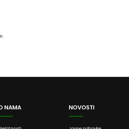
e.
O NAMA
NOVOSTI
Djelatnosti
Javne nabavke