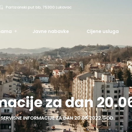
Partizanski put bb, 75300 Lukavac
nama
Javne nabavke
Cijene usluga
macije za dan 20.0
SERVISNE INFORMACIJE ZA DAN 20.06.2022.GOD.