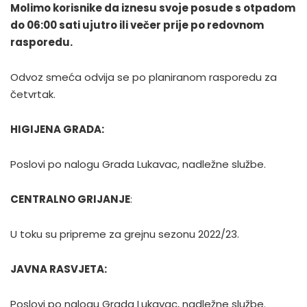
Molimo korisnike da iznesu svoje posude s otpadom
do 06:00 sati ujutro ili večer prije po redovnom
rasporedu.
Odvoz smeća odvija se po planiranom rasporedu za
četvrtak.
HIGIJENA GRADA:
Poslovi po nalogu Grada Lukavac, nadležne službe.
CENTRALNO GRIJANJE
:
U toku su pripreme za grejnu sezonu 2022/23.
JAVNA RASVJETA:
Poslovi po nalogu Grada Lukavac, nadležne službe.