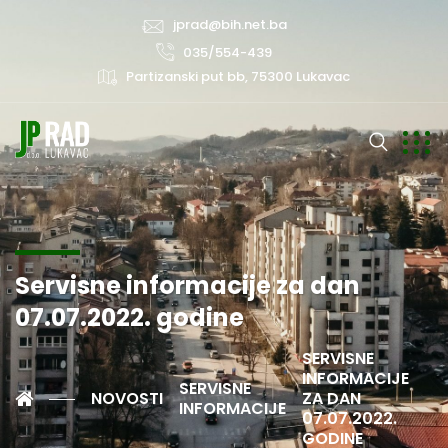
jprad@bih.net.ba
035/554-439
Partizanski put bb, 75300 Lukavac
Servisne informacije za dan
07.07.2022. godine
SERVISNE
INFORMACIJE
SERVISNE
NOVOSTI
ZA DAN
INFORMACIJE
07.07.2022.
GODINE