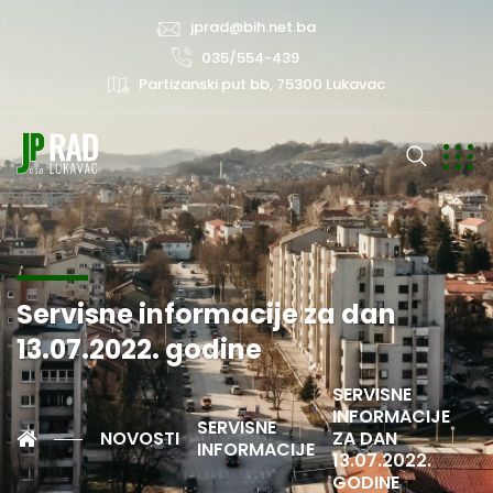
jprad@bih.net.ba
035/554-439
Partizanski put bb, 75300 Lukavac
Servisne informacije za dan
13.07.2022. godine
SERVISNE
INFORMACIJE
SERVISNE
NOVOSTI
ZA DAN
INFORMACIJE
13.07.2022.
GODINE