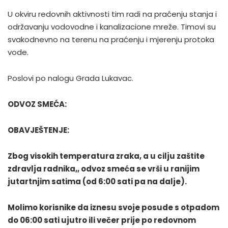
U okviru redovnih aktivnosti tim radi na praćenju stanja i
održavanju vodovodne i kanalizacione mreže. Timovi su
svakodnevno na terenu na praćenju i mjerenju protoka
vode.
Poslovi po nalogu Grada Lukavac.
ODVOZ SMEĆA:
OBAVJEŠTENJE:
Zbog visokih temperatura zraka, a u cilju zaštite
zdravlja radnika,, odvoz smeća se vrši u ranijim
jutartnjim satima (od 6:00 sati pa na dalje).
Molimo korisnike da iznesu svoje posude s otpadom
do 06:00 sati ujutro ili večer prije po redovnom