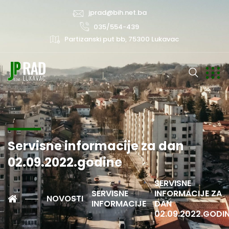
jprad@bih.net.ba
035/554-439
Partizanski put bb, 75300 Lukavac
Servisne informacije za dan
02.09.2022.godine
SERVISNE
SERVISNE
INFORMACIJE ZA
NOVOSTI
INFORMACIJE
DAN
02.09.2022.GODI