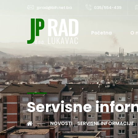
jprad@bih.net.ba
035/554-439
Početna
O 
Servisne infor
NOVOSTI
SERVISNE INFORMACIJE