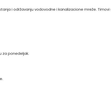
u stanja i održavanju vodovodne i kanalizacione mreže. Timov
 za ponedeljak.
e.