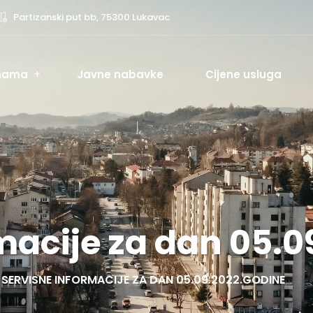
Partizanski put bb, 75300 Lukavac
nama
Javne nabavke
Cijene usluga
macije za dan 05.0
SERVISNE INFORMACIJE ZA DAN 05.09.2022.GODINE