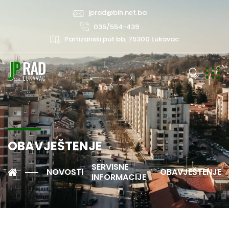
jprad@bih.net.ba
035/554-439
Partizanski put bb, 75300 Lukavac
OBAVJEŠTENJE
SERVISNE
NOVOSTI
OBAVJEŠTENJE
INFORMACIJE