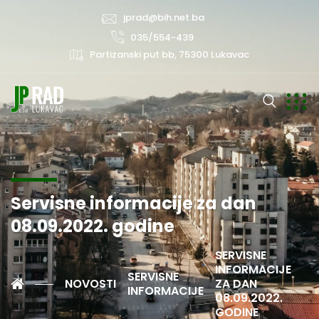
jprad@bih.net.ba
035/554-439
Partizanski put bb, 75300 Lukavac
Servisne informacije za dan
08.09.2022. godine
SERVISNE
INFORMACIJE
SERVISNE
NOVOSTI
ZA DAN
INFORMACIJE
08.09.2022.
GODINE