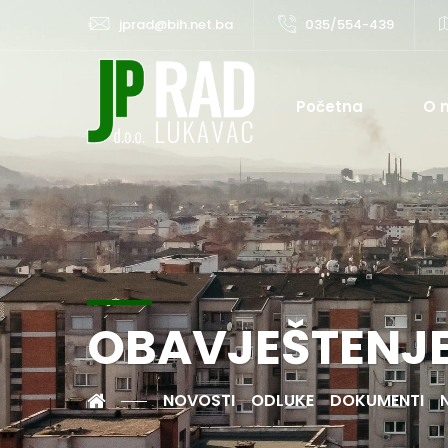
jprad@bih.net.ba
035/554-439
Početna
O 
OBAVJEŠTENJ
NOVOSTI
ODLUKE
DOKUMENTI