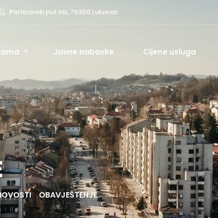
Partizanski put bb, 75300 Lukavac
nama
Javne nabavke
Cijene usluga
E
NOVOSTI
OBAVJEŠTENJE