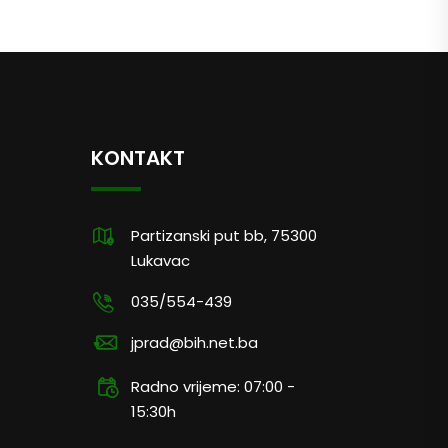
KONTAKT
Partizanski put bb, 75300
Lukavac
035/554-439
jprad@bih.net.ba
Radno vrijeme: 07:00 -
15:30h