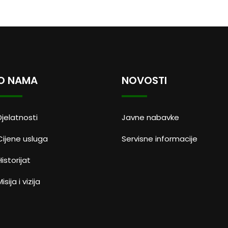
O NAMA
NOVOSTI
Djelatnosti
Javne nabavke
Cijene usluga
Servisne informacije
Historijat
isija i vizija