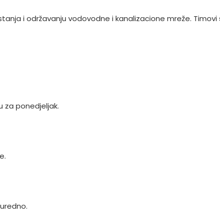
u stanja i održavanju vodovodne i kanalizacione mreže. Timov
 za ponedjeljak.
e.
 uredno.