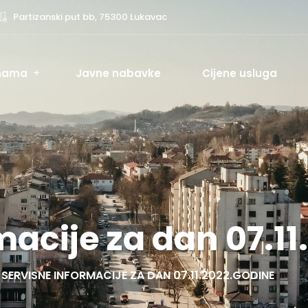
Partizanski put bb, 75300 Lukavac
nama
Javne nabavke
Cijene usluga
macije za dan 07.1
SERVISNE INFORMACIJE ZA DAN 07.11.2022.GODINE