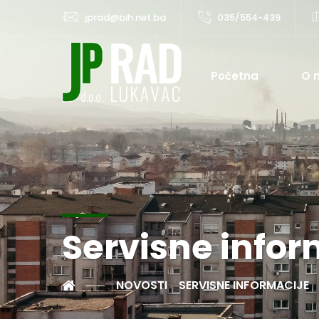
jprad@bih.net.ba
035/554-439
Početna
O 
Servisne infor
NOVOSTI
SERVISNE INFORMACIJE