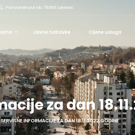
Partizanski put bb, 75300 Lukavac
nama
Javne nabavke
Cijene usluga
macije za dan 18.11
SERVISNE INFORMACIJE ZA DAN 18.11.2022.GODINE