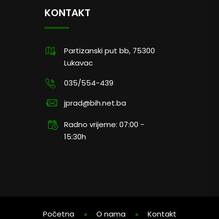
KONTAKT
Partizanski put bb, 75300
Lukavac
035/554-439
jprad@bih.net.ba
Radno vrijeme: 07:00 -
15:30h
Početna
O nama
Kontakt