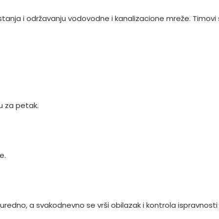
u stanja i održavanju vodovodne i kanalizacione mreže. Timov
 za petak.
e.
a uredno, a svakodnevno se vrši obilazak i kontrola ispravnost