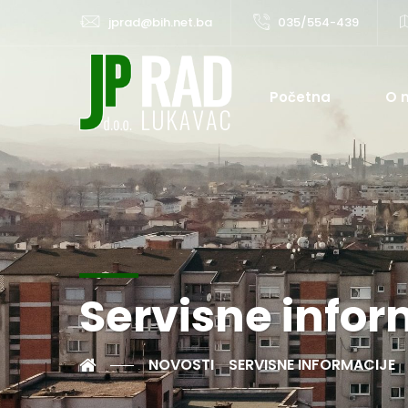
jprad@bih.net.ba
035/554-439
Početna
O 
Servisne infor
NOVOSTI
SERVISNE INFORMACIJE