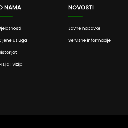
O NAMA
NOVOSTI
Djelatnosti
Javne nabavke
Cijene usluga
Servisne informacije
Historijat
isija i vizija