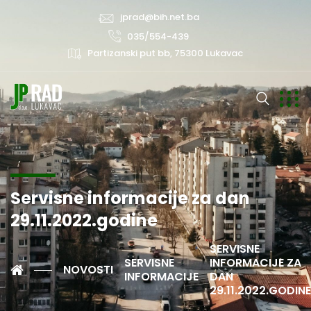
jprad@bih.net.ba
035/554-439
Partizanski put bb, 75300 Lukavac
Servisne informacije za dan
29.11.2022.godine
SERVISNE
SERVISNE
INFORMACIJE ZA
NOVOSTI
INFORMACIJE
DAN
29.11.2022.GODINE