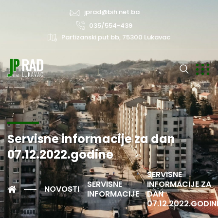
jprad@bih.net.ba
035/554-439
Partizanski put bb, 75300 Lukavac
Servisne informacije za dan
07.12.2022.godine
SERVISNE
SERVISNE
INFORMACIJE ZA
NOVOSTI
INFORMACIJE
DAN
07.12.2022.GODIN