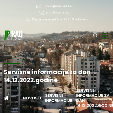
jprad@bih.net.ba
035/554-439
Partizanski put bb, 75300 Lukavac
Servisne informacije za dan
14.12.2022.godine
SERVISNE
SERVISNE
INFORMACIJE ZA
NOVOSTI
INFORMACIJE
DAN
14.12.2022.GODIN