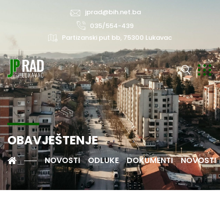
jprad@bih.net.ba
035/554-439
Partizanski put bb, 75300 Lukavac
OBAVJEŠTENJE
NOVOSTI
ODLUKE
DOKUMENTI
NOVOSTI