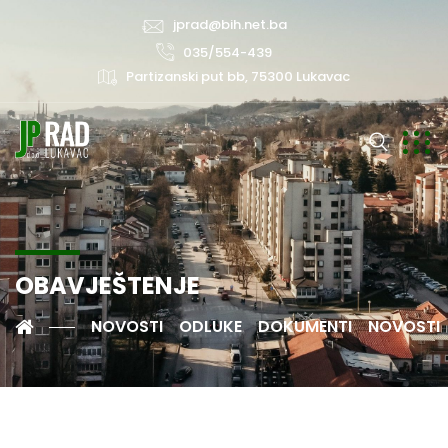
jprad@bih.net.ba
035/554-439
Partizanski put bb, 75300 Lukavac
OBAVJEŠTENJE
NOVOSTI
ODLUKE
DOKUMENTI
NOVOSTI