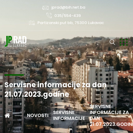
jprad@bih.net.ba
035/554-439
Partizanski put bb, 75300 Lukavac
Servisne informacije za dan
21.07.2023.godine
SERVISNE
SERVISNE
INFORMACIJE ZA
NOVOSTI
INFORMACIJE
DAN
21.07.2023.GODIN