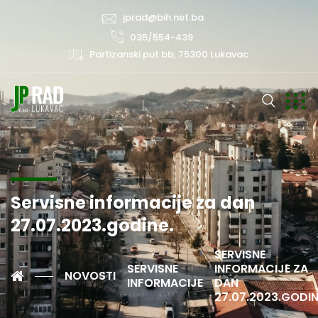
jprad@bih.net.ba
035/554-439
Partizanski put bb, 75300 Lukavac
Servisne informacije za dan
27.07.2023.godine.
SERVISNE
SERVISNE
INFORMACIJE ZA
NOVOSTI
INFORMACIJE
DAN
27.07.2023.GODIN