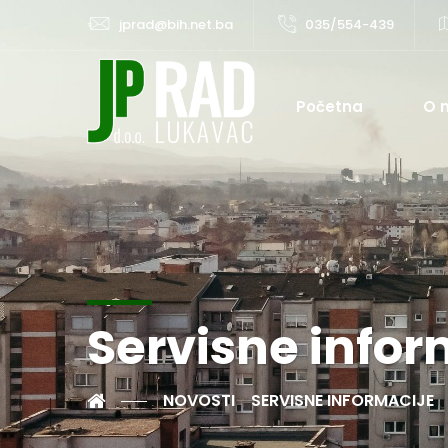
jprad@bih.net.ba
035/554-439
Početna
O 
Servisne infor
NOVOSTI
SERVISNE INFORMACIJE