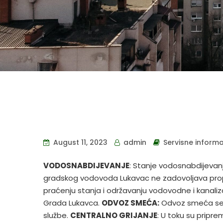
August 11, 2023
admin
Servisne informa
VODOSNABDIJEVANJE
:
Stanje vodosnabdijevanj
gradskog vodovoda Lukavac ne zadovoljava propis
praćenju stanja i održavanju vodovodne i kanali
Grada Lukavca.
ODVOZ SMEĆA:
Odvoz smeća se 
službe.
CENTRALNO GRIJANJE
:
U toku su pripre