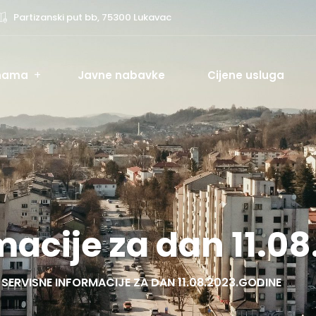
Partizanski put bb, 75300 Lukavac
nama
Javne nabavke
Cijene usluga
macije za dan 11.0
SERVISNE INFORMACIJE ZA DAN 11.08.2023.GODINE