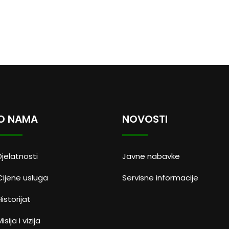
O NAMA
NOVOSTI
Djelatnosti
Javne nabavke
Cijene usluga
Servisne informacije
Historijat
isija i vizija