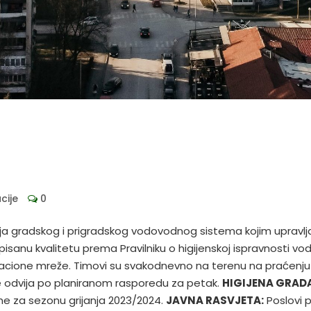
cije
0
a gradskog i prigradskog vodovodnog sistema kojim upravlj
anu kvalitetu prema Pravilniku o higijenskoj ispravnosti vo
zacione mreže. Timovi su svakodnevno na terenu na praćenju
odvija po planiranom rasporedu za petak.
HIGIJENA GRADA
me za sezonu grijanja 2023/2024.
JAVNA RASVJETA:
Poslovi 