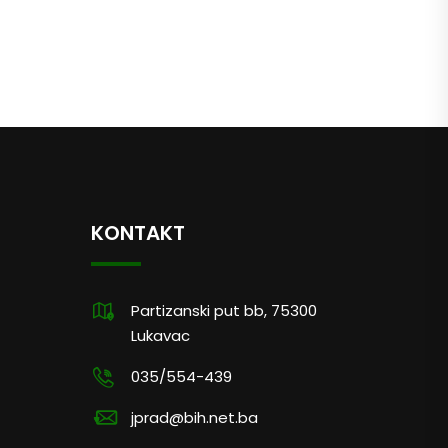
KONTAKT
Partizanski put bb, 75300
Lukavac
035/554-439
jprad@bih.net.ba