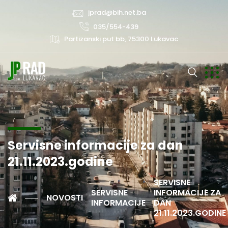
jprad@bih.net.ba
035/554-439
Partizanski put bb, 75300 Lukavac
Servisne informacije za dan
21.11.2023.godine
SERVISNE
SERVISNE
INFORMACIJE ZA
NOVOSTI
INFORMACIJE
DAN
21.11.2023.GODINE