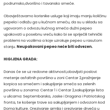
podrumsko,dvorišno i tavansko smeće.
Obavještavamo korisnike usluge koji imaju manju količinu
pepela i odlažu ga u kućnom smeću, da su u skladu sa
ugovorom o odvozu kućnog smeća dužni pepeo
upakovati u posebnu vreću kako bi se spriječili tehnički
problemi na vozilima a koje uzrokuje pepeo u rasutom
stanju.
Neupakovani pepeo neće biti odvezen.
HIGIJENA GRADA:
Danas će se uz redovne aktivnosti,obavljati poslovi:
metenje asfaltnih površina u zoni Centar 2,pražnjenje
korpica sa smećem i sakupljanje smeća sa zelenih
površina u zonama: Centar 1 i Centar 2,sakupljanje lista
u ulicama: Septembarska, Jaske i Dragana i Patriotskog
fronta, te košenje trave sa sakupljanjem i odvozom kod
Doma kulture. Orezivanje grmlja i orezivanje drveća u