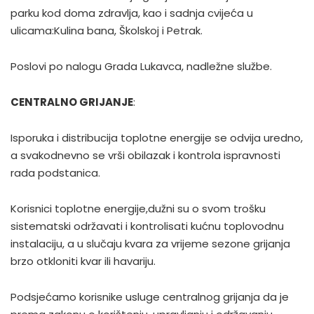
parku kod doma zdravlja, kao i sadnja cvijeća u
ulicama:Kulina bana, Školskoj i Petrak.
Poslovi po nalogu Grada Lukavca, nadležne službe.
CENTRALNO GRIJANJE
:
Isporuka i distribucija toplotne energije se odvija uredno,
a svakodnevno se vrši obilazak i kontrola ispravnosti
rada podstanica.
Korisnici toplotne energije,dužni su o svom trošku
sistematski održavati i kontrolisati kućnu toplovodnu
instalaciju, a u slučaju kvara za vrijeme sezone grijanja
brzo otkloniti kvar ili havariju.
Podsjećamo korisnike usluge centralnog grijanja da je