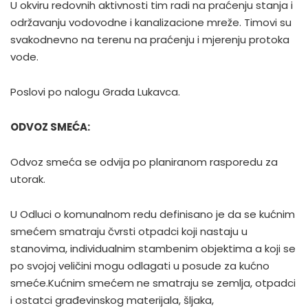
U okviru redovnih aktivnosti tim radi na praćenju stanja i
održavanju vodovodne i kanalizacione mreže. Timovi su
svakodnevno na terenu na praćenju i mjerenju protoka
vode.
Poslovi po nalogu Grada Lukavca.
ODVOZ SMEĆA:
Odvoz smeća se odvija po planiranom rasporedu za
utorak.
U Odluci o komunalnom redu definisano je da se kućnim
smećem smatraju čvrsti otpadci koji nastaju u
stanovima, individualnim stambenim objektima a koji se
po svojoj veličini mogu odlagati u posude za kućno
smeće.Kućnim smećem ne smatraju se zemlja, otpadci
i ostatci građevinskog materijala, šljaka,