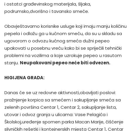
i ostatci građevinskog materijala, šljaka,
podrumsko,dvorišno i tavansko smeće.
Obavještavamo korisnike usluge koji imaju manju količinu
pepela i odlažu ga u kućnom smeću, da su u skladu sa
ugovorom o odvozu kućnog smeća dužni pepeo
upakovati u posebnu vreću kako bi se spriječili tehnički
problemi na vozilima a koje uzrokuje pepeo u rasutom
stanju.
Neupakovani pepeo neće biti odvezen.
HIGIJENA GRADA:
Danas će se uz redovne aktivnosti,obavljati poslovi:
pražnjenje korpica sa smećem i sakupljanje smeća sa
zelenih površina Centar 1, Centar 2, sakupljanje lista,
utovar i odvoz granja u ulicama: Vase Pelagića i
Školskoj,uređenje spomen parka Macan Marije, čišćenje
slivničkih rešetki i kontejnerskih mjesta Centar 1, Centar