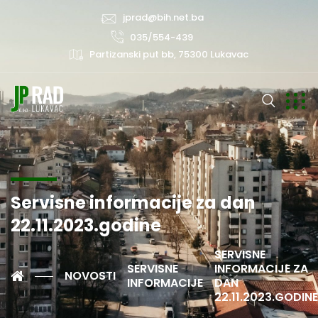
jprad@bih.net.ba
035/554-439
Partizanski put bb, 75300 Lukavac
Servisne informacije za dan
22.11.2023.godine
SERVISNE
SERVISNE
INFORMACIJE ZA
NOVOSTI
INFORMACIJE
DAN
22.11.2023.GODINE