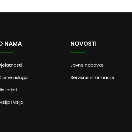
O NAMA
NOVOSTI
Djelatnosti
Javne nabavke
Cijene usluga
Servisne informacije
Historijat
isija i vizija