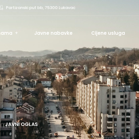
Partizanski put bb, 75300 Lukavac
nama
Javne nabavke
Cijene usluga
JAVNI OGLAS