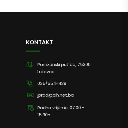
KONTAKT
Partizanski put bb, 75300
Lukavac
035/554-439
jprad@bih.net.ba
Radno vrijeme: 07:00 -
15:30h