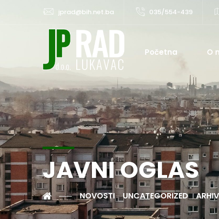
jprad@bih.net.ba
035/554-439
Početna
O 
JAVNI OGLAS
NOVOSTI
UNCATEGORIZED
ARHIV