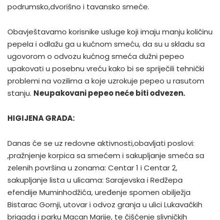
podrumsko,dvorišno i tavansko smeće.
Obavještavamo korisnike usluge koji imaju manju količinu
pepela i odlažu ga u kućnom smeću, da su u skladu sa
ugovorom o odvozu kućnog smeća dužni pepeo
upakovati u posebnu vreću kako bi se spriječili tehnički
problemi na vozilima a koje uzrokuje pepeo u rasutom
stanju.
Neupakovani pepeo neće biti odvezen.
HIGIJENA GRADA:
Danas će se uz redovne aktivnosti,obavljati poslovi:
,pražnjenje korpica sa smećem i sakupljanje smeća sa
zelenih površina u zonama: Centar 1 i Centar 2,
sakupljanje lista u ulicama: Sarajevska i Redžepa
efendije Muminhodžića, uređenje spomen obilježja
Bistarac Gornji, utovar i odvoz granja u ulici Lukavačkih
brigada i parku Macan Marije, te čišćenje slivničkih