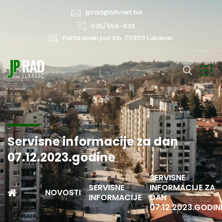
jprad@bih.net.ba
035/554-439
Partizanski put bb, 75300 Lukavac
Servisne informacije za dan
07.12.2023.godine
SERVISNE
SERVISNE
INFORMACIJE ZA
NOVOSTI
INFORMACIJE
DAN
07.12.2023.GODIN