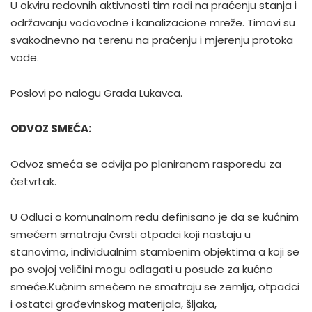
U okviru redovnih aktivnosti tim radi na praćenju stanja i
održavanju vodovodne i kanalizacione mreže. Timovi su
svakodnevno na terenu na praćenju i mjerenju protoka
vode.
Poslovi po nalogu Grada Lukavca.
ODVOZ SMEĆA:
Odvoz smeća se odvija po planiranom rasporedu za
četvrtak.
U Odluci o komunalnom redu definisano je da se kućnim
smećem smatraju čvrsti otpadci koji nastaju u
stanovima, individualnim stambenim objektima a koji se
po svojoj veličini mogu odlagati u posude za kućno
smeće.Kućnim smećem ne smatraju se zemlja, otpadci
i ostatci građevinskog materijala, šljaka,