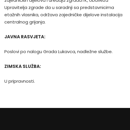
zajedničkih dijelova i uređaja zgradaTK, obaveza
Upravitelja zgrade da u saradnji sa predstavnicima
etažnih vlasnika, održava zajedničke dijelove instalacija
centralnog grijanja.
JAVNA RASVJETA:
Poslovi po nalogu Grada Lukavca, nadležne službe.
ZIMSKA SLUŽBA:
U pripravnosti.