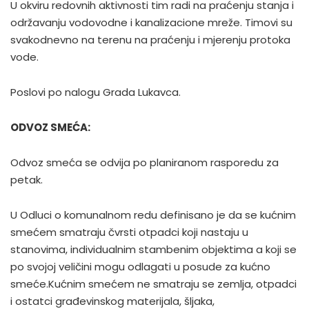
U okviru redovnih aktivnosti tim radi na praćenju stanja i
održavanju vodovodne i kanalizacione mreže. Timovi su
svakodnevno na terenu na praćenju i mjerenju protoka
vode.
Poslovi po nalogu Grada Lukavca.
ODVOZ SMEĆA:
Odvoz smeća se odvija po planiranom rasporedu za
petak.
U Odluci o komunalnom redu definisano je da se kućnim
smećem smatraju čvrsti otpadci koji nastaju u
stanovima, individualnim stambenim objektima a koji se
po svojoj veličini mogu odlagati u posude za kućno
smeće.Kućnim smećem ne smatraju se zemlja, otpadci
i ostatci građevinskog materijala, šljaka,