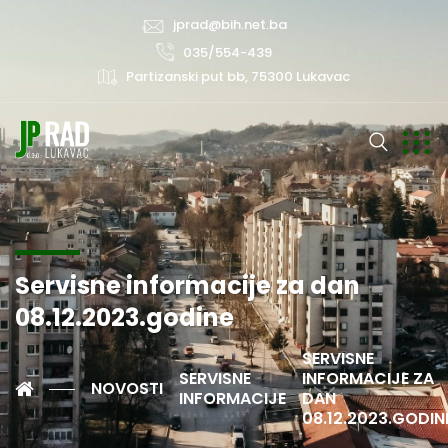
jprad@bih.net.ba
035/554-439
Partizanski put bb, 75300 Lukavac
Servisne informacije za dan
08.12.2023.godine
SERVISNE
SERVISNE
INFORMACIJE ZA
NOVOSTI
INFORMACIJE
DAN
08.12.2023.GODIN