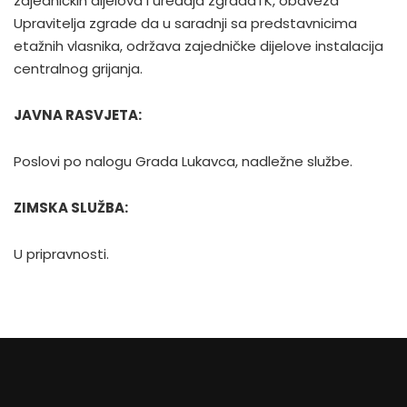
zajedničkih dijelova i uređaja zgradaTK, obaveza
Upravitelja zgrade da u saradnji sa predstavnicima
etažnih vlasnika, održava zajedničke dijelove instalacija
centralnog grijanja.
JAVNA RASVJETA:
Poslovi po nalogu Grada Lukavca, nadležne službe.
ZIMSKA SLUŽBA:
U pripravnosti.