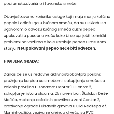
podrumsko,dvorišno i tavansko smeće.
Obavještavamo korisnike usluge koji imaju manju količinu
pepela i odlažu ga u kućnom smeću, da su u skladu sa
ugovorom o odvozu kućnog smeća dužni pepeo
upakovati u posebnu vreću kako bi se spriječili tehnički
problemi na vozilima a koje uzrokuje pepeo u rasutom
stanju.
Neupakovani pepeo neće biti odvezen.
HIGIJENA GRADA:
Danas će se uz redovne aktivnosti,obavljati poslovi:
pražnjenje korpica sa smećem i sakupljanje smeća sa
zelenih površina u zonama: Centar 1 i Centar 2,
sakupljanje lista u ulicama: 25 novembar, Školska i Deše
Mešića, metenje asfaltnih površina u zoni Centar 2,
orezivanje ograde i ukrasnih grmova u ulici Redžepa ef.
Muminhodžića, vezivanje alejnog drveća sa PVC