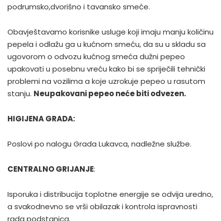
podrumsko,dvorišno i tavansko smeće.
Obavještavamo korisnike usluge koji imaju manju količinu
pepela i odlažu ga u kućnom smeću, da su u skladu sa
ugovorom o odvozu kućnog smeća dužni pepeo
upakovati u posebnu vreću kako bi se spriječili tehnički
problemi na vozilima a koje uzrokuje pepeo u rasutom
stanju.
Neupakovani pepeo neće biti odvezen.
HIGIJENA GRADA:
Poslovi po nalogu Grada Lukavca, nadležne službe.
CENTRALNO GRIJANJE
:
Isporuka i distribucija toplotne energije se odvija uredno,
a svakodnevno se vrši obilazak i kontrola ispravnosti
rada podstanica.