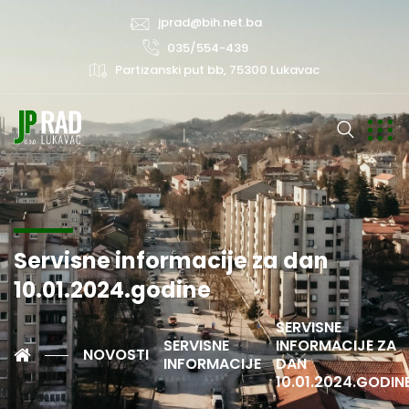
jprad@bih.net.ba
035/554-439
Partizanski put bb, 75300 Lukavac
Servisne informacije za dan
10.01.2024.godine
SERVISNE
SERVISNE
INFORMACIJE ZA
NOVOSTI
INFORMACIJE
DAN
10.01.2024.GODIN