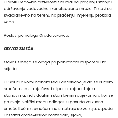
U okviru redovnih aktivnosti tim radi na praćenju stanja i
održavanju vodovodne i kanalizacione mreže. Timovi su
svakodnevno na terenu na praćenju i mjerenju protoka
vode.
Poslovi po nalogu Grada Lukavca.
ODVOZ SMEĆA:
Odvoz smeća se odvija po planiranom rasporedu za
srijedu..
U Odluci o komunalnom redu definisano je da se kućnim
smećem smatraju čvrsti otpadci koji nastaju u
stanovima, individualnim stambenim objektima a koji se
po svojoj veličini mogu odlagati u posude za kućno
smeće.Kućnim smećem ne smatraju se zemlja, otpadci
i ostatci građevinskog materijala, šljaka,