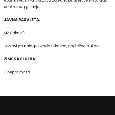
etažnih vlasnika, održava zajedničke dijelove instalacija
centralnog grijanja.
JAVNA RASVJETA:
MZ Bokavići.
Poslovi po nalogu Grada Lukavca, nadležne službe.
ZIMSKA SLUŽBA:
U pripravnosti.