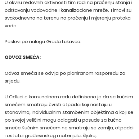
U okviru redovnih aktivnosti tim radi na praćenju stanja i
održavanju vodovodne i kanalizacione mreže. Timovi su
svakodnevno na terenu na praćenju i mjerenju protoka
vode.
Poslovi po nalogu Grada Lukavca.
ODVOZ SMEĆA:
Odvoz smeća se odvija po planiranom rasporedu za
srijedu.
U Odluci o komunalnom redu definisano je da se kućnim
smećem smatraju čvrsti otpadci koji nastaju u
stanovima, individualnim stambenim objektima a koji se
po svojoj veličini mogu odlagati u posude za kućno
smeće.Kućnim smećem ne smatraju se zemlja, otpadci
i ostatci građevinskog materijala, šljaka,