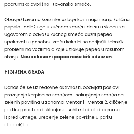
podrumsko,dvorišno i tavansko smeće.
Obavještavamo korisnike usluge koji imaju manju količinu
pepela i odlažu ga u kućnom smeću, da su u skladu sa
ugovorom o odvozu kućnog smeća dužni pepeo
upakovati u posebnu vreću kako bi se spriječili tehnički
problemi na vozilima a koje uzrokuje pepeo u rasutom
stanju.
Neupakovani pepeo neće biti odvezen.
HIGIJENA GRADA:
Danas će se uz redovne aktivnosti, obavljati poslovi:
pražnjenje korpica sa smećem i sakupljanje smeća sa
zelenih površina u zonama: Centar 1 i Centar 2, čišćenje
parking prostora i uklanjanje suhih stabala bagrema
ispred Omege, uređenje zelene površine u parku
obdaništa.