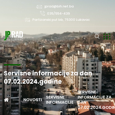
jprad@bih.net.ba
035/554-439
Partizanski put bb, 75300 Lukavac
Servisne informacije za dan
07.02.2024.godine
SERVISNE
SERVISNE
INFORMACIJE ZA
NOVOSTI
INFORMACIJE
DAN
07.02.2024.GODI