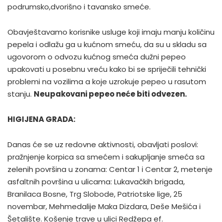
podrumsko,dvorišno i tavansko smeće.
Obavještavamo korisnike usluge koji imaju manju količinu
pepela i odlažu ga u kućnom smeću, da su u skladu sa
ugovorom o odvozu kućnog smeća dužni pepeo
upakovati u posebnu vreću kako bi se spriječili tehnički
problemi na vozilima a koje uzrokuje pepeo u rasutom
stanju.
Neupakovani pepeo neće biti odvezen.
HIGIJENA GRADA:
Danas će se uz redovne aktivnosti, obavljati poslovi:
pražnjenje korpica sa smećem i sakupljanje smeća sa
zelenih površina u zonama: Centar 1 i Centar 2, metenje
asfaltnih površina u ulicama: Lukavačkih brigada,
Branilaca Bosne, Trg Slobode, Patriotske lige, 25
novembar, Mehmedalije Maka Dizdara, Deše Mešića i
Šetalište. Košenje trave u ulici Redžepa ef.