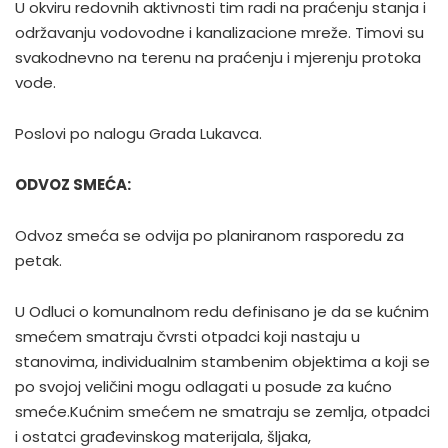
U okviru redovnih aktivnosti tim radi na praćenju stanja i
održavanju vodovodne i kanalizacione mreže. Timovi su
svakodnevno na terenu na praćenju i mjerenju protoka
vode.
Poslovi po nalogu Grada Lukavca.
ODVOZ SMEĆA:
Odvoz smeća se odvija po planiranom rasporedu za
petak.
U Odluci o komunalnom redu definisano je da se kućnim
smećem smatraju čvrsti otpadci koji nastaju u
stanovima, individualnim stambenim objektima a koji se
po svojoj veličini mogu odlagati u posude za kućno
smeće.Kućnim smećem ne smatraju se zemlja, otpadci
i ostatci građevinskog materijala, šljaka,