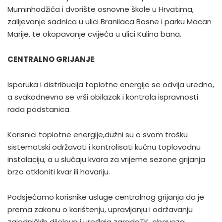
Muminhodžića i dvorište osnovne škole u Hrvatima,
zalijevanje sadnica u ulici Branilaca Bosne i parku Macan
Marije, te okopavanje cvijeća u ulici Kulina bana.
CENTRALNO GRIJANJE
:
Isporuka i distribucija toplotne energije se odvija uredno,
a svakodnevno se vrši obilazak i kontrola ispravnosti
rada podstanica.
Korisnici toplotne energije,dužni su o svom trošku
sistematski održavati i kontrolisati kućnu toplovodnu
instalaciju, a u slučaju kvara za vrijeme sezone grijanja
brzo otkloniti kvar ili havariju.
Podsjećamo korisnike usluge centralnog grijanja da je
prema zakonu o korištenju, upravljanju i održavanju
zajedničkih dijelova i uređaja zgradaTK, obaveza