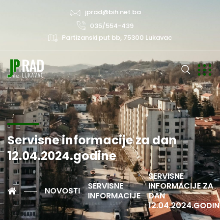
jprad@bih.net.ba
035/554-439
Partizanski put bb, 75300 Lukavac
Servisne informacije za dan
12.04.2024.godine
SERVISNE
SERVISNE
INFORMACIJE ZA
NOVOSTI
INFORMACIJE
DAN
12.04.2024.GODIN