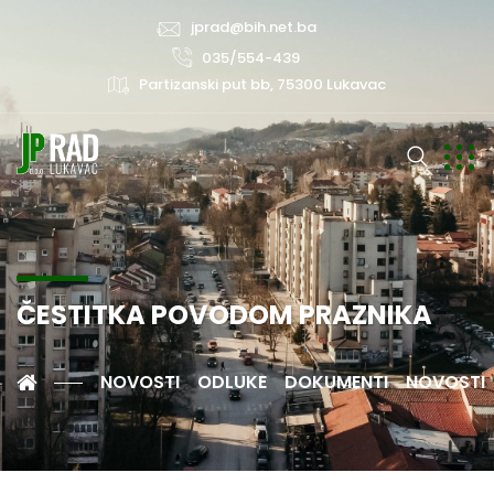
jprad@bih.net.ba
035/554-439
Partizanski put bb, 75300 Lukavac
ČESTITKA POVODOM PRAZNIKA
NOVOSTI
ODLUKE
DOKUMENTI
NOVOSTI