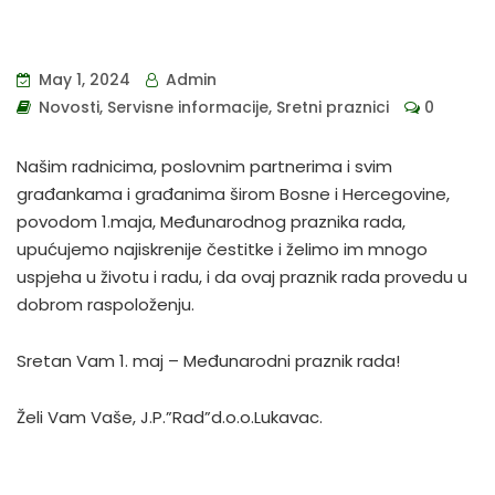
May 1, 2024
Admin
Novosti
,
Servisne informacije
,
Sretni praznici
0
Našim radnicima, poslovnim partnerima i svim
građankama i građanima širom Bosne i Hercegovine,
povodom 1.maja, Međunarodnog praznika rada,
upućujemo najiskrenije čestitke i želimo im mnogo
uspjeha u životu i radu, i da ovaj praznik rada provedu u
dobrom raspoloženju.
Sretan Vam 1. maj – Međunarodni praznik rada!
Želi Vam Vaše, J.P.”Rad”d.o.o.Lukavac.