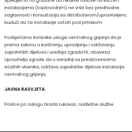
Apelujemo na građane da nikakve radove na kučnim
instalacijama (toplovodnim) ne vrše bez predhodne
saglasnosti i konsultacija sa distributerom/upraviteljem,
budući da će instalacije ostati pod pritiskom.
Podsjećamo korisnike usluge centralnog grijanja da je
prema zakonu o korištenju, upravljanju i održavanju
zajedničkih dijelova i uređaja zgradaTK, obaveza
Upravitelja zgrade da u saradnji sa predstavnicima
etažnih vlasnika, održava zajedničke dijelove instalacija
centralnog grijanja.
JAVNA RASVJETA
:
Poslovi po nalogu Grada Lukavac, nadležne službe.