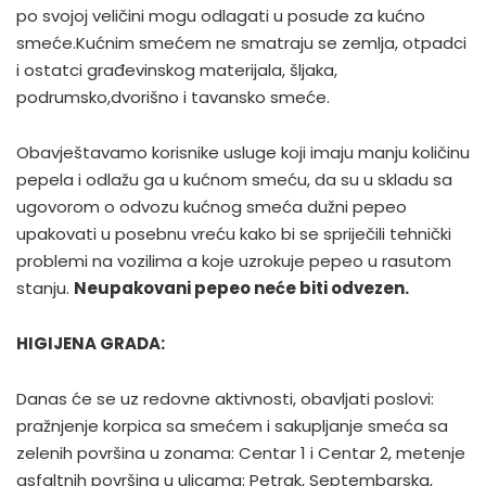
po svojoj veličini mogu odlagati u posude za kućno
smeće.Kućnim smećem ne smatraju se zemlja, otpadci
i ostatci građevinskog materijala, šljaka,
podrumsko,dvorišno i tavansko smeće.
Obavještavamo korisnike usluge koji imaju manju količinu
pepela i odlažu ga u kućnom smeću, da su u skladu sa
ugovorom o odvozu kućnog smeća dužni pepeo
upakovati u posebnu vreću kako bi se spriječili tehnički
problemi na vozilima a koje uzrokuje pepeo u rasutom
stanju.
Neupakovani pepeo neće biti odvezen.
HIGIJENA GRADA:
Danas će se uz redovne aktivnosti, obavljati poslovi:
pražnjenje korpica sa smećem i sakupljanje smeća sa
zelenih površina u zonama: Centar 1 i Centar 2, metenje
asfaltnih površina u ulicama: Petrak, Septembarska,