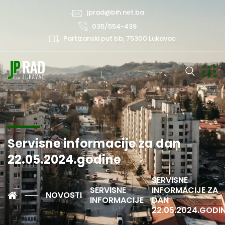
jprad@bih.net.ba
035/554-439
Partizanski put bb, 75300 Lukavac
Servisne informacije za dan
22.05.2024.godine
SERVISNE
SERVISNE
INFORMACIJE ZA
NOVOSTI
INFORMACIJE
DAN
22.05.2024.GODI