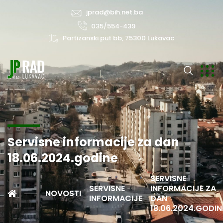
jprad@bih.net.ba
035/554-439
Partizanski put bb, 75300 Lukavac
Servisne informacije za dan
18.06.2024.godine
SERVISNE
SERVISNE
INFORMACIJE ZA
NOVOSTI
INFORMACIJE
DAN
18.06.2024.GODIN