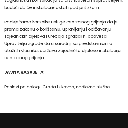
saglasnosti i konsultacija sa distributerom/upraviteljem,
budući da će instalacije ostati pod pritiskom.
Podsjećamo korisnike usluge centralnog grijanja da je
prema zakonu o korištenju, upravljanju i održavanju
zajedničkih dijelova i uređaja zgradaTK, obaveza
Upravitelja zgrade da u saradnji sa predstavnicima
etažnih vlasnika, održava zajedničke dijelove instalacija
centralnog grijanja.
JAVNA RASVJETA
:
Poslovi po nalogu Grada Lukavac, nadležne službe.