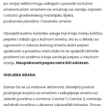
po svojoj veličini mogu odlagati u posude za kućno
smeće.Kućnim smećem ne smatraju se zemlja, otpadci
i ostatci građevinskog materijala, šljaka,
podrumsko,dvorišno i tavansko smeće.
Obavještavamo korisnike usluge koji imaju manju količinu
pepela i odlažu ga u kućnom smeću, da su u skladu sa
ugovorom o odvozu kućnog smeća dužni pepeo
upakovati u posebnu vreću kako bi se spriječili tehnički
problemi na vozilima a koje uzrokuje pepeo u rasutom
stanju.
Neupakovani pepeo neće biti odvezen.
HIGIJENA GRADA:
Danas će se uz redovne aktivnosti, obavljati poslovi:
pražnjenje korpica sa smećem i sakupljanje smeća sa
zelenih površina u zonama: Centar 1 i Centar 2, metenje
asfaltnih površina u ulicama: Lukavačkih brigada, Titova,